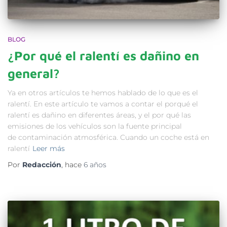
BLOG
¿Por qué el ralentí es dañino en
general?
Ya en otros artículos te hemos hablado de lo que es el
ralentí. En este artículo te vamos a contar el porqué el
ralentí es dañino en diferentes áreas, y el por qué las
emisiones de los vehículos son la fuente principal
de contaminación atmosférica. Cuando un coche está en
ralentí
Leer más
Por
Redacción
, hace
6 años