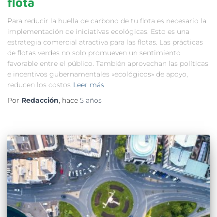
flota
Para reducir la huella de carbono de tu flota es necesario la
implementación de iniciativas ecológicas. Esto es una
estrategia comercial atractiva para las flotas. Las prácticas
de flotas verdes no solo promueven un sentimiento
favorable entre el público. También aprovechan las políticas
e incentivos gubernamentales «ecológicos» de apoyo,
reducen los costos
Leer más
Por
Redacción
, hace
5 años