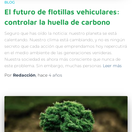
BLOG
El futuro de flotillas vehiculares:
controlar la huella de carbono
Seguro que has oído la noticia: nuestro planeta se está
calentando. Nuestro clima está cambiando, y no es ningún
secreto que cada acción que emprendamos hoy repercutirá
en el medio ambiente de las generaciones venideras.
Nuestra sociedad es ahora más consciente que nunca de
este problema. Sin embargo, muchas personas
Leer más
Por
Redacción
, hace
4 años