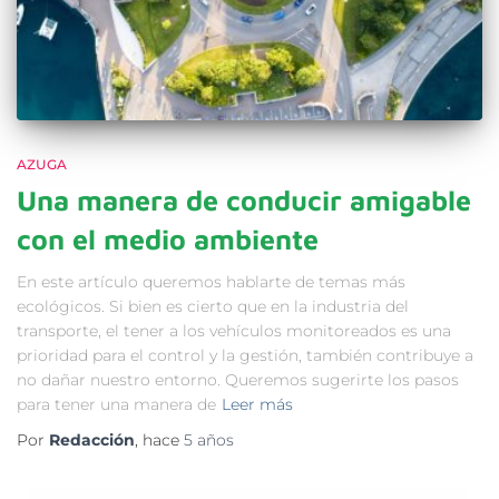
AZUGA
Una manera de conducir amigable
con el medio ambiente
En este artículo queremos hablarte de temas más
ecológicos. Si bien es cierto que en la industria del
transporte, el tener a los vehículos monitoreados es una
prioridad para el control y la gestión, también contribuye a
no dañar nuestro entorno. Queremos sugerirte los pasos
para tener una manera de
Leer más
Por
Redacción
, hace
5 años