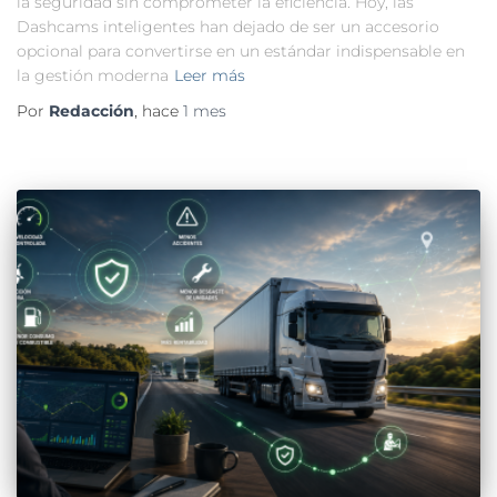
la seguridad sin comprometer la eficiencia. Hoy, las
Dashcams inteligentes han dejado de ser un accesorio
opcional para convertirse en un estándar indispensable en
la gestión moderna
Leer más
Por
Redacción
, hace
1 mes