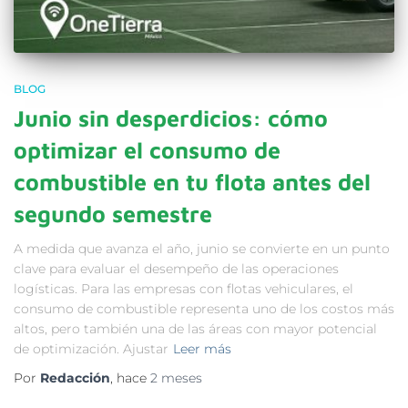
BLOG
Junio sin desperdicios: cómo
optimizar el consumo de
combustible en tu flota antes del
segundo semestre
A medida que avanza el año, junio se convierte en un punto
clave para evaluar el desempeño de las operaciones
logísticas. Para las empresas con flotas vehiculares, el
consumo de combustible representa uno de los costos más
altos, pero también una de las áreas con mayor potencial
de optimización. Ajustar
Leer más
Por
Redacción
, hace
2 meses