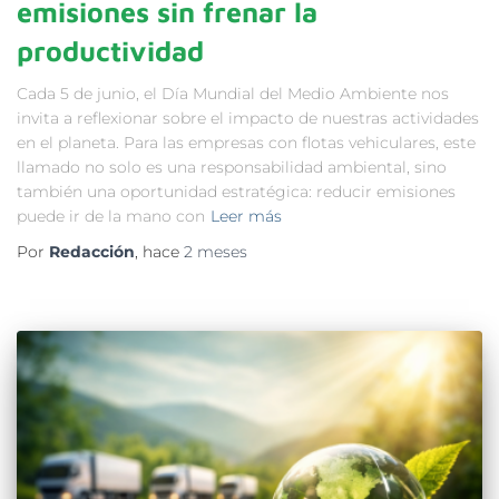
emisiones sin frenar la
productividad
Cada 5 de junio, el Día Mundial del Medio Ambiente nos
invita a reflexionar sobre el impacto de nuestras actividades
en el planeta. Para las empresas con flotas vehiculares, este
llamado no solo es una responsabilidad ambiental, sino
también una oportunidad estratégica: reducir emisiones
puede ir de la mano con
Leer más
Por
Redacción
, hace
2 meses