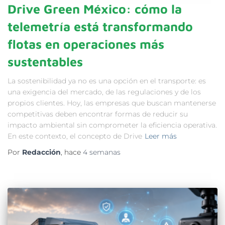
Drive Green México: cómo la
telemetría está transformando
flotas en operaciones más
sustentables
La sostenibilidad ya no es una opción en el transporte: es
una exigencia del mercado, de las regulaciones y de los
propios clientes. Hoy, las empresas que buscan mantenerse
competitivas deben encontrar formas de reducir su
impacto ambiental sin comprometer la eficiencia operativa.
En este contexto, el concepto de Drive
Leer más
Por
Redacción
, hace
4 semanas