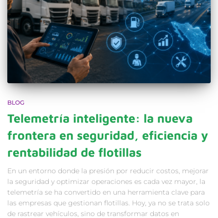
BLOG
Telemetría inteligente: la nueva
frontera en seguridad, eficiencia y
rentabilidad de flotillas
En un entorno donde la presión por reducir costos, mejorar
la seguridad y optimizar operaciones es cada vez mayor, la
telemetría se ha convertido en una herramienta clave para
las empresas que gestionan flotillas. Hoy, ya no se trata solo
de rastrear vehículos, sino de transformar datos en