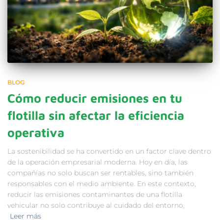
BLOG
Cómo reducir emisiones en tu
flotilla sin afectar la eficiencia
operativa
La sostenibilidad se ha convertido en un factor clave dentro
de la operación empresarial moderna. Hoy en día, las
compañías no solo buscan ser rentables, sino también
responsables con el medio ambiente. En este contexto,
reducir las emisiones contaminantes de una flotilla
vehicular no solo contribuye al cuidado del entorno,
Leer más