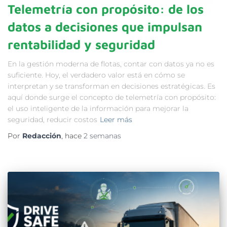
Telemetría con propósito: de los
datos a decisiones que impulsan
rentabilidad y seguridad
En la gestión moderna de flotas, contar con datos ya no es
suficiente. Hoy, el verdadero valor está en cómo se
interpretan y se transforman en decisiones estratégicas. Es
aquí donde surge el concepto de telemetría con propósito:
el uso inteligente de la información para mejorar la
seguridad, reducir costos
Leer más
Por
Redacción
, hace
2 semanas