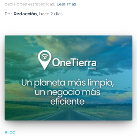
decisiones estratégicas.
Leer más
Por
Redacción
, hace
2 días
BLOG