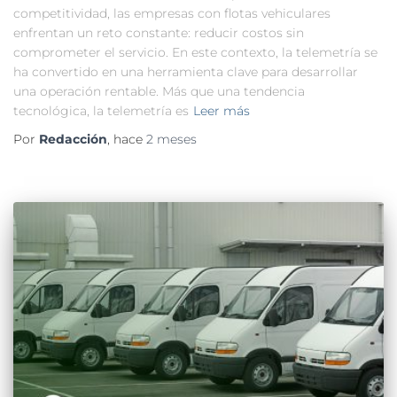
competitividad, las empresas con flotas vehiculares
enfrentan un reto constante: reducir costos sin
comprometer el servicio. En este contexto, la telemetría se
ha convertido en una herramienta clave para desarrollar
una operación rentable. Más que una tendencia
tecnológica, la telemetría es
Leer más
Por
Redacción
, hace
2 meses