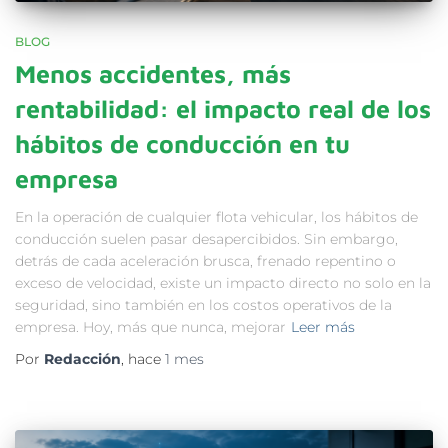
BLOG
Menos accidentes, más
rentabilidad: el impacto real de los
hábitos de conducción en tu
empresa
En la operación de cualquier flota vehicular, los hábitos de
conducción suelen pasar desapercibidos. Sin embargo,
detrás de cada aceleración brusca, frenado repentino o
exceso de velocidad, existe un impacto directo no solo en la
seguridad, sino también en los costos operativos de la
empresa. Hoy, más que nunca, mejorar
Leer más
Por
Redacción
, hace
1 mes