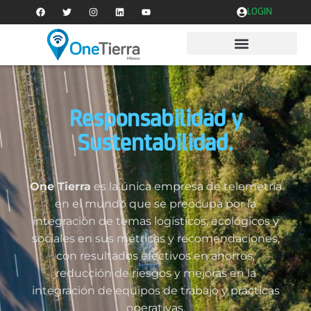
LOGIN
Responsabilidad y
Sustentabilidad.
One Tierra
es la única empresa de telemetría
en el mundo que se preocupa por la
integración de temas logísticos, ecológicos y
sociales en sus métricas y recomendaciones,
con resultados efectivos en ahorros,
reducción de riesgos y mejoras en la
integración de equipos de trabajo y prácticas
operativas.