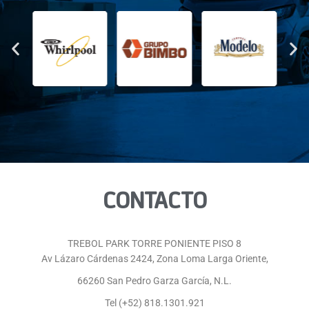
CONTACTO
TREBOL PARK TORRE PONIENTE PISO 8
Av Lázaro Cárdenas 2424, Zona Loma Larga Oriente,
66260 San Pedro Garza García, N.L.
Tel (+52) 818.1301.921