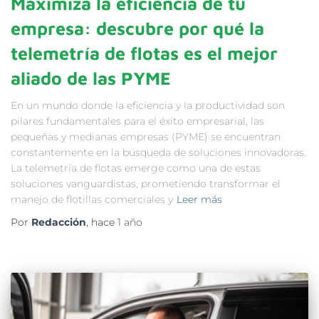
Maximiza la eficiencia de tu
empresa: descubre por qué la
telemetría de flotas es el mejor
aliado de las PYME
En un mundo donde la eficiencia y la productividad son
pilares fundamentales para el éxito empresarial, las
pequeñas y medianas empresas (PYME) se encuentran
constantemente en la búsqueda de soluciones innovadoras.
La telemetría de flotas emerge como una de estas
soluciones vanguardistas, prometiendo transformar el
manejo de flotillas comerciales y
Leer más
Por
Redacción
, hace
1 año