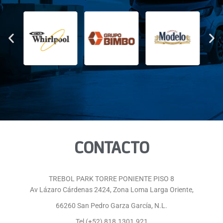
CONTACTO
TREBOL PARK TORRE PONIENTE PISO 8
Av Lázaro Cárdenas 2424, Zona Loma Larga Oriente,
66260 San Pedro Garza García, N.L.
Tel (+52) 818.1301.921