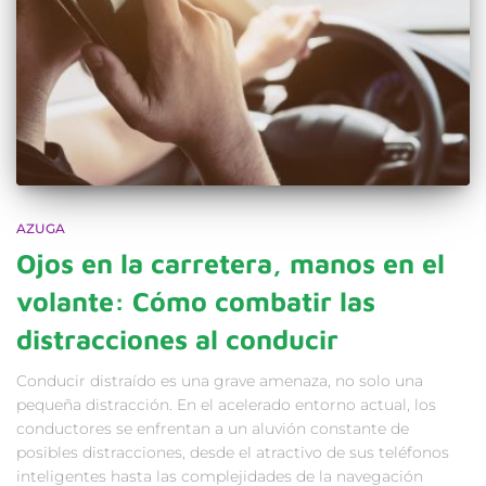
AZUGA
Ojos en la carretera, manos en el
volante: Cómo combatir las
distracciones al conducir
Conducir distraído es una grave amenaza, no solo una
pequeña distracción. En el acelerado entorno actual, los
conductores se enfrentan a un aluvión constante de
posibles distracciones, desde el atractivo de sus teléfonos
inteligentes hasta las complejidades de la navegación