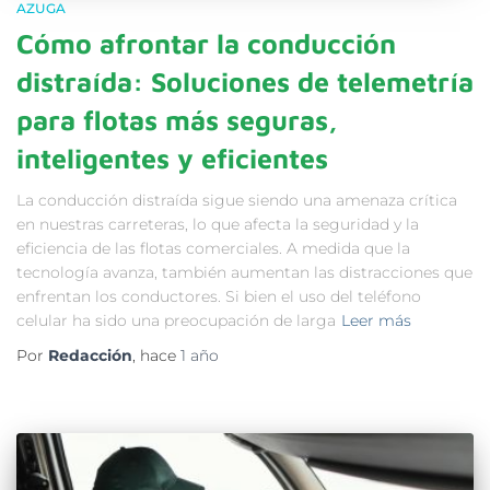
AZUGA
Cómo afrontar la conducción
distraída: Soluciones de telemetría
para flotas más seguras,
inteligentes y eficientes
La conducción distraída sigue siendo una amenaza crítica
en nuestras carreteras, lo que afecta la seguridad y la
eficiencia de las flotas comerciales. A medida que la
tecnología avanza, también aumentan las distracciones que
enfrentan los conductores. Si bien el uso del teléfono
celular ha sido una preocupación de larga
Leer más
Por
Redacción
, hace
1 año