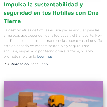
Impulsa la sustentabilidad y
seguridad en tus flotillas con One
Tierra
La gestión eficaz de flotillas es una piedra angular para las
empresas que dependen de la logística y el transporte. Hoy
en día, no basta con solo mantenerlas operativas; el desafío
está en hacerlo de manera sostenible y segura. Este
enfoque, respaldado por tecnología avanzada, no solo
promete mejorar la
Leer más
Por
Redacción
, hace
1 año