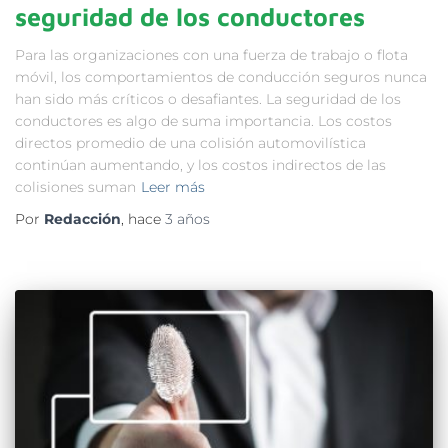
seguridad de los conductores
Para las organizaciones con una fuerza de trabajo o flota
móvil, los comportamientos de conducción seguros nunca
han sido más críticos o desafiantes. La seguridad de los
conductores es algo de suma importancia. Los costos
directos promedio de una colisión automovilística
continúan aumentando, y los costos indirectos de las
colisiones suman
Leer más
Por
Redacción
, hace
3 años