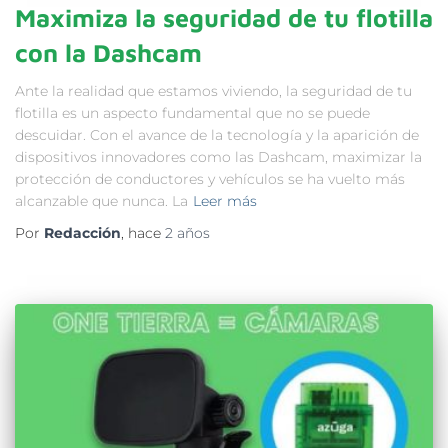
Maximiza la seguridad de tu flotilla
con la Dashcam
Ante la realidad que estamos viviendo, la seguridad de tu
flotilla es un aspecto fundamental que no se puede
descuidar. Con el avance de la tecnología y la aparición de
dispositivos innovadores como las Dashcam, maximizar la
protección de conductores y vehículos se ha vuelto más
alcanzable que nunca. La
Leer más
Por
Redacción
, hace
2 años