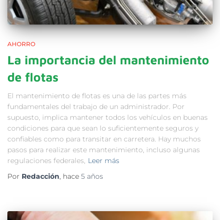
AHORRO
La importancia del mantenimiento
de flotas
El mantenimiento de flotas es una de las partes más
fundamentales del trabajo de un administrador. Por
supuesto, implica mantener todos los vehículos en buenas
condiciones para que sean lo suficientemente seguros y
confiables como para transitar en carretera. Hay muchos
pasos para realizar este mantenimiento, incluso algunas
regulaciones federales,
Leer más
Por
Redacción
, hace
5 años