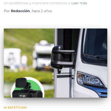
sin problemas y mantiene contentos a
Leer más
Por
Redacción
, hace
2 años
AI SAFETYCAM