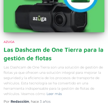
AZUGA
Las Dashcam de One Tierra para la
gestión de flotas
Las Dashcam de One Tierra son una solución de gestión de
flotas ya que ofrecen una solución integral para mejorar la
seguridad y la eficiencia de los procesos de transporte de
vehículos. Esta tecnología se ha convertido en una
herramienta indispensable para la gestión de flotas de
vehículos. Veamos cómo
Leer más
Por
Redacción
, hace
3 años