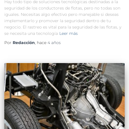
Hay todo tipo de soluciones tecnológicas destinadas a la
seguridad de los conductores de flotas, pero no todas son
iguales. Necesitas algo efectivo pero manejable si deseas
implementarlo y promover la seguridad dentro de tu
negocio. El rastreo es vital para la seguridad de las flotas, y
se necesita una tecnología
Leer más
Por
Redacción
, hace
4 años