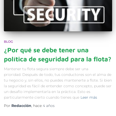
BLOG
¿Por qué se debe tener una
política de seguridad para la flota?
Mantener tu flota segura siempre debe ser una
prioridad. Después de todo, tus conductores son el alma de
tu negocio y, sin ellos, no puedes mantenerte a flote. Si bien
la seguridad es fácil de entender como concepto, puede ser
un desafío implementarla en la práctica. Esto es
particularmente cierto cuando tienes que
Leer más
Por
Redacción
, hace
4 años