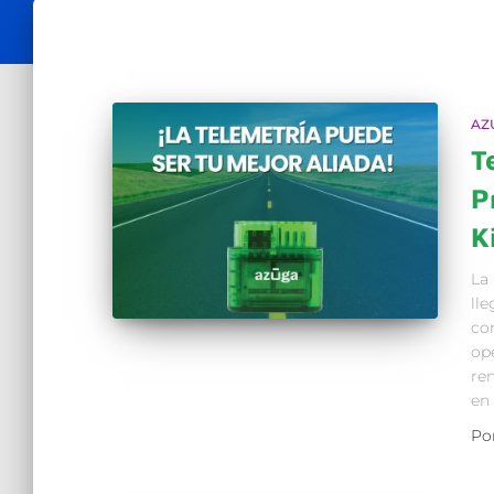
AZ
T
P
K
La 
lle
co
ope
ren
en 
Po