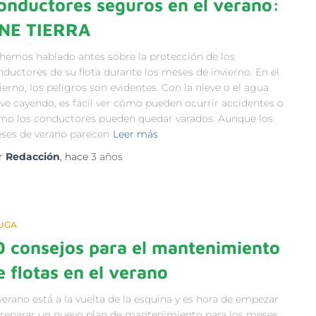
onductores seguros en el verano:
NE TIERRA
 hemos hablado antes sobre la protección de los
ductores de su flota durante los meses de invierno. En el
ierno, los peligros son evidentes. Con la nieve o el agua
eve cayendo, es fácil ver cómo pueden ocurrir accidentes o
mo los conductores pueden quedar varados. Aunque los
ses de verano parecen
Leer más
r
Redacción
, hace
3 años
UGA
0 consejos para el mantenimiento
e flotas en el verano
verano está a la vuelta de la esquina y es hora de empezar
preparar un nuevo plan de mantenimiento para los meses