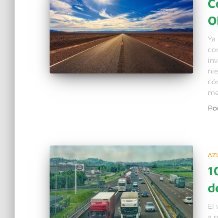
C
O
Ya
con
inv
ni
có
me
Po
AZ
1
d
El 
a 