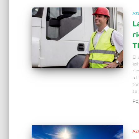
AZ
L
r
T
El
éx
ri
a l
to
se
Po
AZ