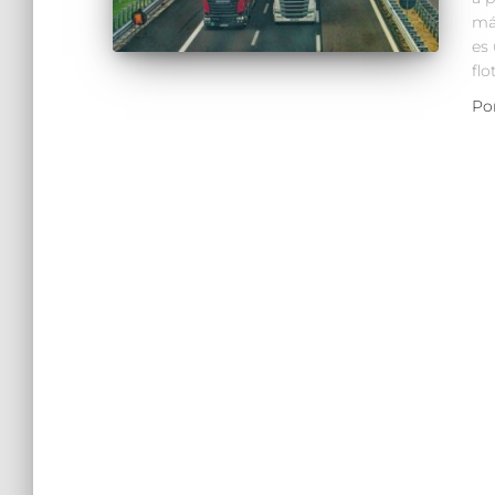
má
es
flo
Po