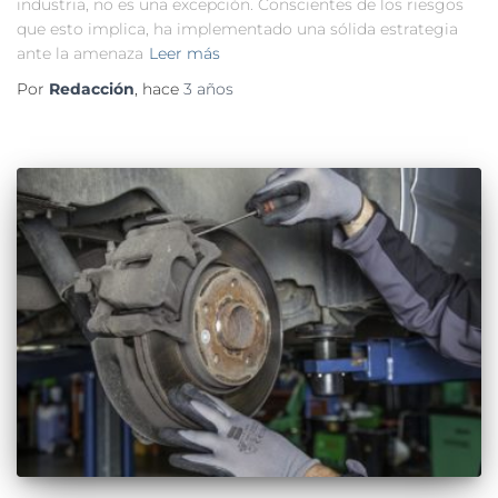
industria, no es una excepción. Conscientes de los riesgos
que esto implica, ha implementado una sólida estrategia
ante la amenaza
Leer más
Por
Redacción
, hace
3 años