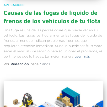
APLICACIONES
Causas de las fugas de líquido de
frenos de los vehículos de tu flota
Una fuga es una de las peores cosas que puede ver en su
vehículo. Las fugas, particularmente las fugas de líquido de
frenos, a menudo indican problemas internos que
requieren atención inmediata. Aunque puede ser frustrante
sacar el vehículo de servicio para solucionar el problema, es
pertinente que lo hagas. La mejor manera
Leer más
Por
Redacción
, hace
3 años