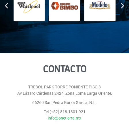
CONTACTO
TREBOL PARK TORRE PONIENTE PISO 8
Av Lázaro Cárdenas 2424, Zona Loma Larga Oriente,
66260 San Pedro Garza García, N.L.
Tel (+52) 818.1301.921
info@onetierra.mx