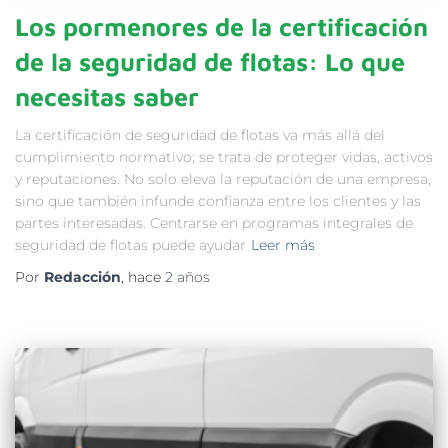
Los pormenores de la certificación
de la seguridad de flotas: Lo que
necesitas saber
La certificación de seguridad de flotas va más allá del
cumplimiento normativo; se trata de proteger vidas, activos
y reputaciones. No solo eleva la reputación de una empresa,
sino que también infunde confianza entre los clientes y las
partes interesadas. Centrarse en programas integrales de
seguridad de flotas puede ayudar
Leer más
Por
Redacción
, hace
2 años