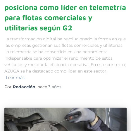
posiciona como líder en telemetría
para flotas comerciales y
utilitarias según G2
La transformación digital ha revolucionado la forma en que
las empresas gestionan sus flotas comerciales y utilitarias.
La telemetría se ha convertido en una herramienta
indispensable para optimizar el rendimiento de estos
vehículos y mejorar la eficiencia operativa. En este contexto,
AZUGA se ha destacado como líder en este sector,
Leer más
Por
Redacción
, hace
3 años