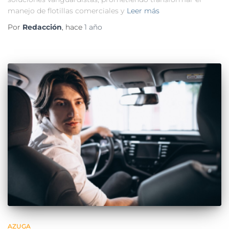
manejo de flotillas comerciales y
Leer más
Por
Redacción
, hace
1 año
AZUGA