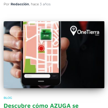
Por
Redacción
, hace
3 años
BLOG
Descubre cómo AZUGA se