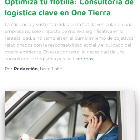
Optimiza tu flotilla: Consultoría de
logística clave en One Tierra
La eficiencia y sustentabilidad de la flotilla vehicular en una
empresa no solo impacta de manera significativa en la
rentabilidad, sino también en el cumplimiento de objetivos
relacionados con la responsabilidad social y el cuidado del
medio ambiente. En este contexto, la necesidad de una
consultoría de logística para la
Leer más
Por
Redacción
, hace
1 año