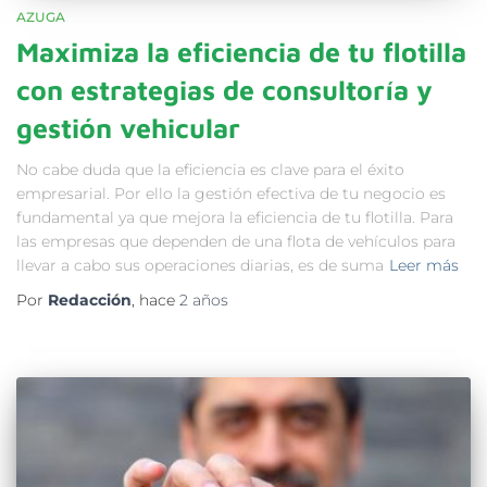
AZUGA
Maximiza la eficiencia de tu flotilla
con estrategias de consultoría y
gestión vehicular
No cabe duda que la eficiencia es clave para el éxito
empresarial. Por ello la gestión efectiva de tu negocio es
fundamental ya que mejora la eficiencia de tu flotilla. Para
las empresas que dependen de una flota de vehículos para
llevar a cabo sus operaciones diarias, es de suma
Leer más
Por
Redacción
, hace
2 años