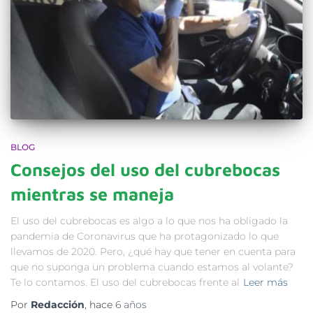
BLOG
Consejos del uso del cubrebocas
mientras se maneja
El uso del cubrebocas es algo a lo que nos ha obligado la
pandemia de Coronavirus que ha protagonizado lo que
llevamos de 2020. Pero, ¿qué hay que tener en cuenta para
que no suponga un problema cuando estamos al volante?
Te lo contamos. El uso del cubrebocas frente al
Leer más
Por
Redacción
, hace
6 años