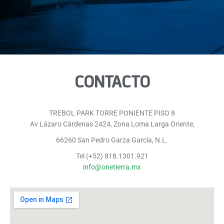
CONTACTO
TREBOL PARK TORRE PONIENTE PISO 8
Av Lázaro Cárdenas 2424, Zona Loma Larga Oriente,
66260 San Pedro Garza García, N.L.
Tel (+52) 818.1301.921
info@onetierra.mx