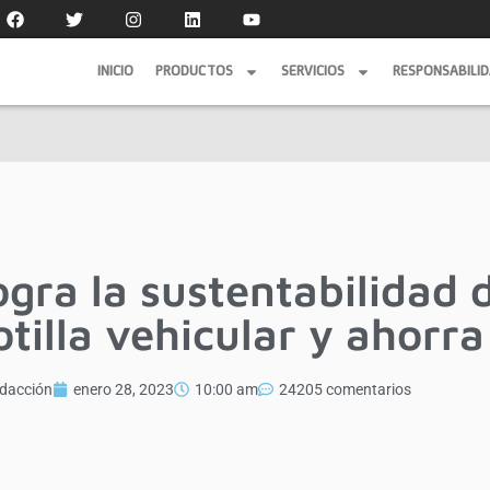
INICIO
PRODUCTOS
SERVICIOS
RESPONSABILI
INICIO
PRODUCTOS
SERVICIOS
RESPONSABILI
ogra la sustentabilidad 
otilla vehicular y ahorr
dacción
enero 28, 2023
10:00 am
24205 comentarios