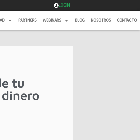
LOGIN
DAD
PARTNERS
WEBINARS
BLOG
NOSOTROS
CONTACTO
DAD
PARTNERS
WEBINARS
BLOG
NOSOTROS
CONTACTO
de tu
a dinero