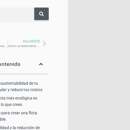
SIGUIENTE
El futuro de flotillas vehiculares: controlar la huella de carbono
Cómo la telemetría ayuda en el proceso de mejora continua
ontenido
 sustentabilidad de tu
icular y reduce tus costos
lota más ecológica es
 lo que crees.
 para crear una flota
ble.
lidad y la reducción de