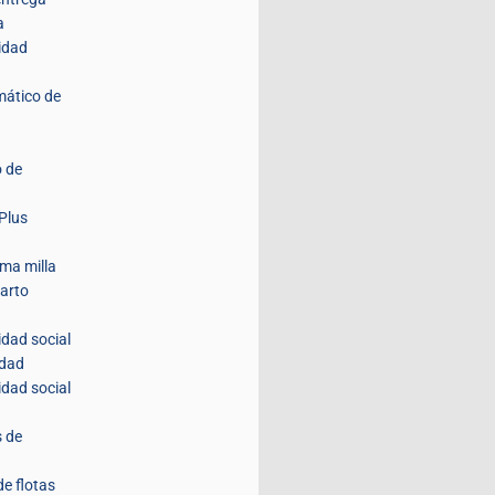
a
idad
mático de
 de
Plus
ima milla
parto
idad social
idad
idad social
s de
de flotas