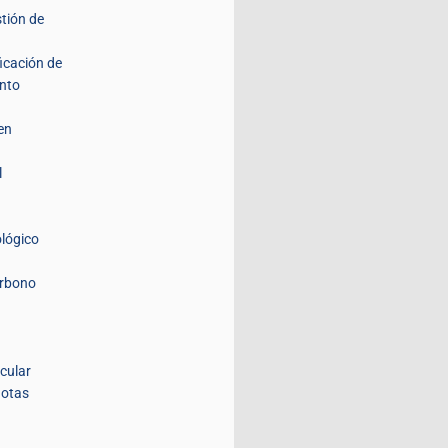
stión de
ficación de
nto
en
l
lógico
arbono
icular
lotas