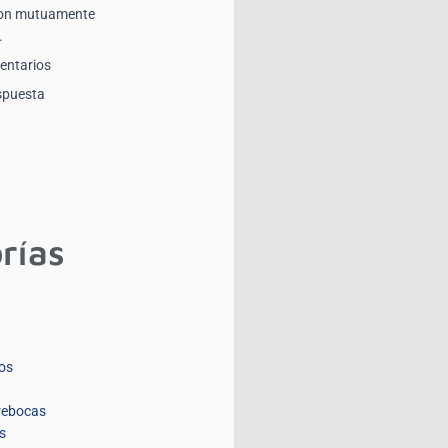
son mutuamente
.
entarios
spuesta
rías
os
rebocas
s