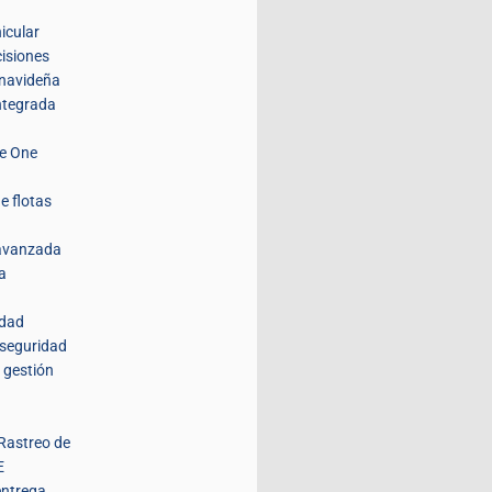
icular
isiones
navideña
integrada
de One
e flotas
 avanzada
a
idad
 seguridad
 gestión
Rastreo de
E
entrega