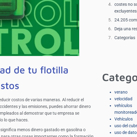
costes no 
excluyentes
24.205 com
Deja una re
Categorías
d de tu flotilla
Catego
ostos
verano
velocidad
educir costos de varias maneras. Al reducir el
vehículos
cidentes y las emisiones, puedes ahorrar dinero
monitoread
 empleados al demostrar que tu empresa se
Vehículos
o lo que haces.
uso del cub
a significa menos dinero gastado en gasolina o
uso de dato
o para otras cosas importantes como la formación