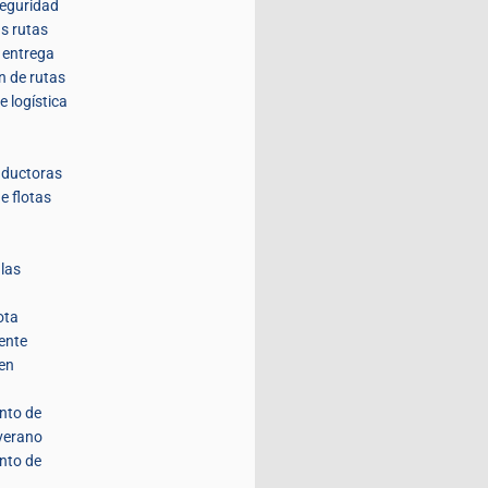
seguridad
us rutas
a entrega
n de rutas
e logística
nductoras
e flotas
 las
ota
ente
 en
nto de
 verano
nto de