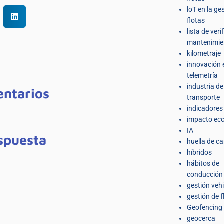
loT en la ge
flotas
lista de veri
mantenimie
kilometraje
innovación 
telemetría
industria de
ntarios
transporte
indicadores
impacto eco
IA
spuesta
huella de c
híbridos
hábitos de
conducción
gestión veh
gestión de f
Geofencing
geocerca