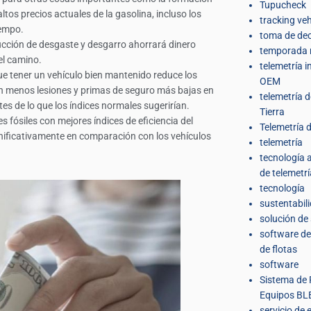
Tupucheck
tos precios actuales de la gasolina, incluso los
tracking veh
iempo.
toma de dec
ucción de desgaste y desgarro ahorrará dinero
temporada 
el camino.
telemetría 
e tener un vehículo bien mantenido reduce los
OEM
en menos lesiones y primas de seguro más bajas en
telemetría 
s de lo que los índices normales sugerirían.
Tierra
 fósiles con mejores índices de eficiencia del
Telemetría d
gnificativamente en comparación con los vehículos
telemetría
tecnología
de telemetrí
tecnología
sustentabil
solución de
software de
de flotas
software
Sistema de 
Equipos BL
servicio de 