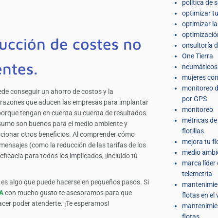
política de 
optimizar t
optimizar l
optimizació
ducción de costes no
onsultoría d
One Tierra
ntes.
neumáticos
mujeres co
monitoreo d
e conseguir un ahorro de costos y la
por GPS
les razones que aducen las empresas para implantar
monitoreo
o porque tengan en cuenta su cuenta de resultados.
métricas de
nsumo son buenos para el medio ambiente y
flotillas
rcionar otros beneficios. Al comprender cómo
mejora tu fl
ensajes (como la reducción de las tarifas de los
medio ambi
icacia para todos los implicados, ¡incluido tú
marca líder
telemetría
lar es algo que puede hacerse en pequeños pasos. Si
mantenimie
RA
con mucho gusto te asesoramos para que
flotas en el
acer poder atenderte. ¡Te esperamos!
mantenimie
flotas