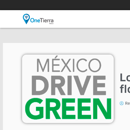
L
fl
Re