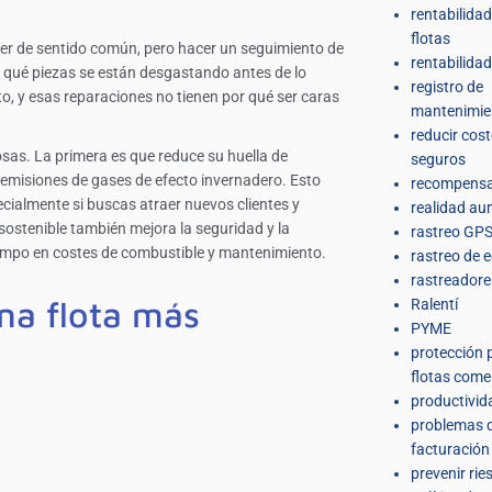
rentabilidad
flotas
er de sentido común, pero hacer un seguimiento de
rentabilidad
 qué piezas se están desgastando antes de lo
registro de
o, y esas reparaciones no tienen por qué ser caras
mantenimie
reducir cos
osas. La primera es que reduce su huella de
seguros
s emisiones de gases de efecto invernadero. Esto
recompens
cialmente si buscas atraer nuevos clientes y
realidad a
 sostenible también mejora la seguridad y la
rastreo GPS
 tiempo en costes de combustible y mantenimiento.
rastreo de 
rastreador
na flota más
Ralentí
PYME
protección 
flotas come
productivid
problemas 
facturación 
prevenir rie