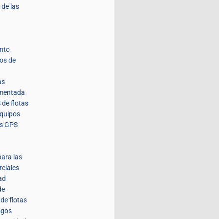
 de las
nto
tos de
as
umentada
 de flotas
equipos
es GPS
para las
rciales
ad
de
de flotas
sgos