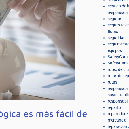
sentido de l
responsabil
seguros
seguro tele
flotas
seguridad
seguimiento
equipos
SafetyCam 
SafetyCam
ruteo de últ
rutas de re
rutas
responsabil
sustentabil
responsabil
reparto
ógica es más fácil de
repartidore
mercancía
reparación 