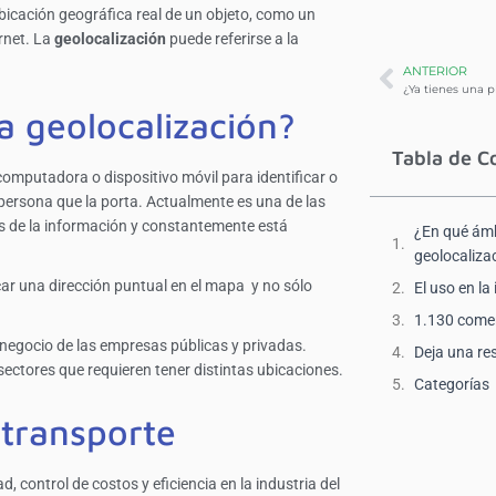
bicación geográfica real de un objeto, como un
rnet. La
geolocalización
puede referirse a la
ANTERIOR
a geolocalización?
Tabla de C
 computadora o dispositivo móvil para identificar o
a persona que la porta. Actualmente es una de las
s de la información y constantemente está
¿En qué ámb
geolocaliza
ar una dirección puntual en el mapa y no sólo
El uso en la
1.130 come
l negocio de las empresas públicas y privadas.
Deja una re
sectores que requieren tener distintas ubicaciones.
Categorías
l transporte
, control de costos y eficiencia en la industria del