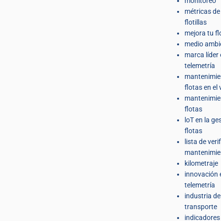
monitoreo
métricas de
flotillas
mejora tu fl
medio ambi
marca líder
telemetría
mantenimie
flotas en el
mantenimie
flotas
loT en la ge
flotas
lista de veri
mantenimie
kilometraje
innovación 
telemetría
industria de
transporte
indicadores