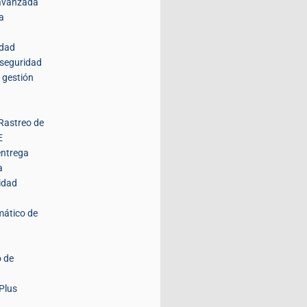
 avanzada
a
idad
 seguridad
 gestión
Rastreo de
E
entrega
a
idad
mático de
 de
Plus