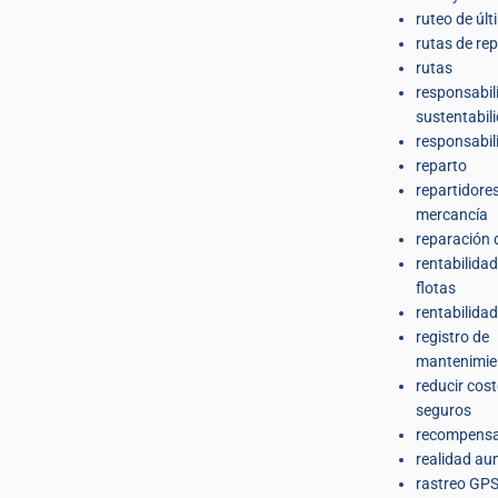
ruteo de últ
rutas de re
rutas
responsabil
sustentabil
responsabil
reparto
repartidore
mercancía
reparación 
rentabilidad
flotas
rentabilidad
registro de
mantenimie
reducir cos
seguros
recompens
realidad a
rastreo GPS