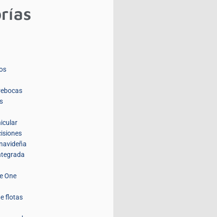
rías
os
rebocas
s
icular
isiones
navideña
integrada
de One
e flotas