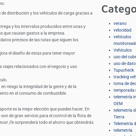
mo:
Catego
 de distribución y los vehículos de carga gracias a
verano
trega y los intervalos producidos entre unas y
velocidad
os que causan gastos a la empresa.
vehículos
 datos precisos de las rutas que siguen los
monitoread
Vehículos
ejora el diseño de estas para tener mayor
uso del cub
uso de dato
a viajes relacionados con el negocio y uso
Tupucheck
tracking veh
culo.
toma de dec
 riesgo la integridad de la gente y de la
temporada 
mento en el consumo de combustible.
telemetría 
OEM
rasporte es la mejor elección que puedes hacer. En
telemetría 
on de gran servicio para el control de la flota de
Tierra
anos! ¡Te sorprenderá todo el ahorro que obtendrás
Telemetría d
telemetría