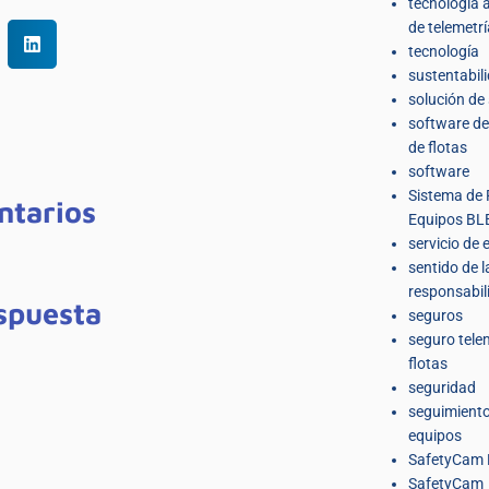
tecnología
de telemetrí
tecnología
sustentabil
solución de
software de
de flotas
software
Sistema de 
ntarios
Equipos BL
servicio de 
sentido de l
responsabil
spuesta
seguros
seguro tele
flotas
seguridad
seguimiento
equipos
SafetyCam 
SafetyCam