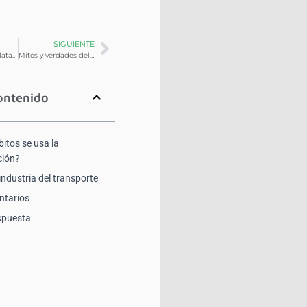
SIGUIENTE
¿Ya tienes una plataforma para el control vehicular?
Mitos y verdades del ralentí
ontenido
itos se usa la
ción?
 industria del transporte
ntarios
spuesta