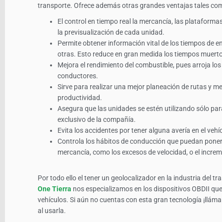
transporte. Ofrece además otras grandes ventajas tales co
El control en tiempo real la mercancía, las plataformas
la previsualización de cada unidad.
Permite obtener información vital de los tiempos de en
otras. Esto reduce en gran medida los tiempos muert
Mejora el rendimiento del combustible, pues arroja los
conductores.
Sirve para realizar una mejor planeación de rutas y m
productividad.
Asegura que las unidades se estén utilizando sólo par
exclusivo de la compañía.
Evita los accidentes por tener alguna avería en el vehí
Controla los hábitos de conducción que puedan poner en
mercancía, como los excesos de velocidad, o el incre
Por todo ello el tener un geolocalizador en la industria del t
One Tierra
nos especializamos en los dispositivos OBDII que s
vehículos. Si aún no cuentas con esta gran tecnología ¡llám
al usarla.