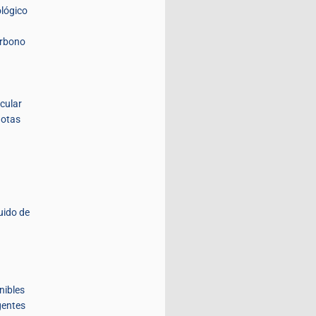
lógico
arbono
icular
lotas
uido de
d
nibles
igentes