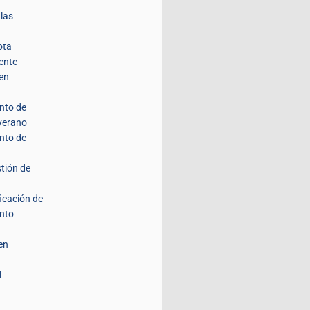
 las
ota
ente
 en
nto de
 verano
nto de
stión de
ficación de
nto
en
l