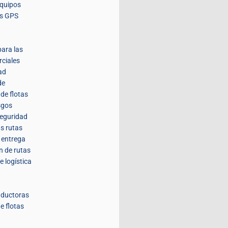
equipos
es GPS
para las
rciales
ad
de
de flotas
sgos
seguridad
us rutas
a entrega
n de rutas
e logística
nductoras
e flotas