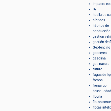
impacto eco
IA
huella de c
híbridos
hábitos de
conducción
gestión veh
gestión de f
Geofencing
geocerca
gasolina
gas natural
futuro
fugas de líq
frenos
frenar con
brusqueda
flotilla
flotas soste
flotas intel