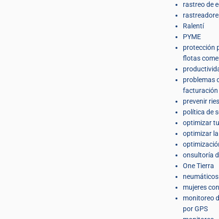
rastreo de 
rastreador
Ralentí
PYME
protección 
flotas come
productivid
problemas 
facturación 
prevenir rie
política de 
optimizar t
optimizar l
optimizació
onsultoría d
One Tierra
neumáticos
mujeres co
monitoreo d
por GPS