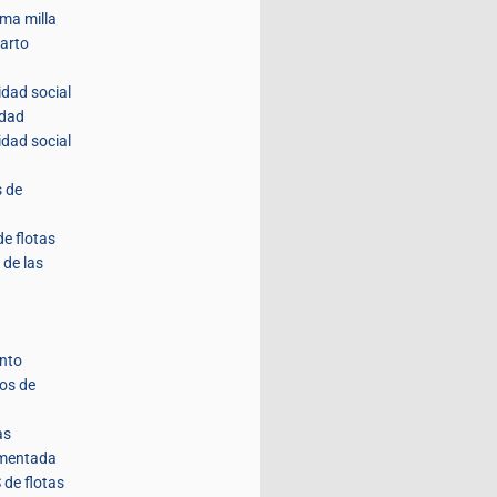
ima milla
parto
idad social
idad
idad social
s de
de flotas
 de las
nto
tos de
as
umentada
 de flotas