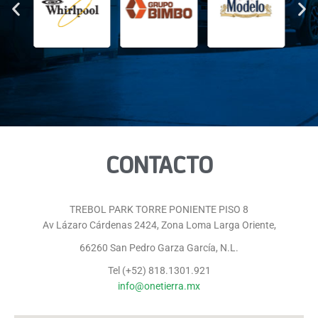
CONTACTO
TREBOL PARK TORRE PONIENTE PISO 8
Av Lázaro Cárdenas 2424, Zona Loma Larga Oriente,
66260 San Pedro Garza García, N.L.
Tel (+52) 818.1301.921
info@onetierra.mx