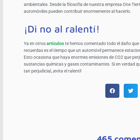
ambientales. Desde la filosofía de nuestra empresa One Tierr
automóviles pueden contribuir enormemente al hacerlo.
¡Di no al ralentí!
Ya en otros
artículos
te hemos comentado todo el daño que p
recuerdas es el tiempo que un automóvil permanece estacio
Esto ocasiona que haya enormes emisiones de CO2 que perju
sustancias químicas y gases contaminantes. Si en verdad quie
tan perjudicial, ¡evita el ralentí!
465 comen