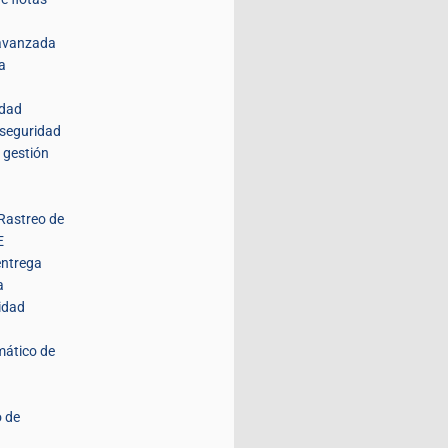
 avanzada
a
idad
 seguridad
 gestión
Rastreo de
E
entrega
a
idad
mático de
 de