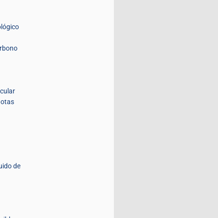
lógico
arbono
icular
lotas
uido de
d