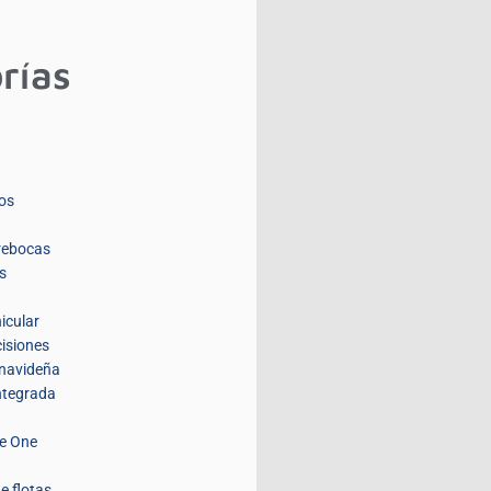
rías
os
rebocas
s
icular
isiones
navideña
integrada
de One
e flotas