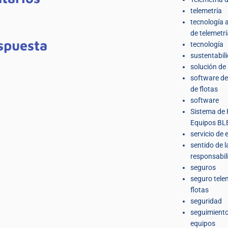
telemetría
tecnología
de telemetrí
spuesta
tecnología
sustentabil
solución de
software de
de flotas
software
Sistema de 
Equipos BL
servicio de 
sentido de l
responsabil
seguros
seguro tele
flotas
seguridad
seguimiento
equipos