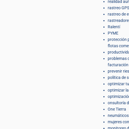
realidad a
rastreo GPS
rastreo de 
rastreador
Ralentí
PYME
protección 
flotas come
productivid
problemas 
facturación 
prevenir rie
política de 
optimizar t
optimizar l
optimizació
onsultoría d
One Tierra
neumáticos
mujeres co
monitoreo d