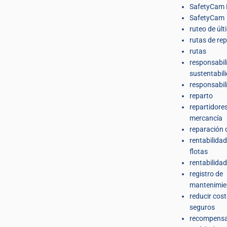
SafetyCam 
SafetyCam
ruteo de últ
rutas de re
rutas
responsabil
sustentabil
responsabil
reparto
repartidore
mercancía
reparación 
rentabilidad
flotas
rentabilidad
registro de
mantenimie
reducir cos
seguros
recompens