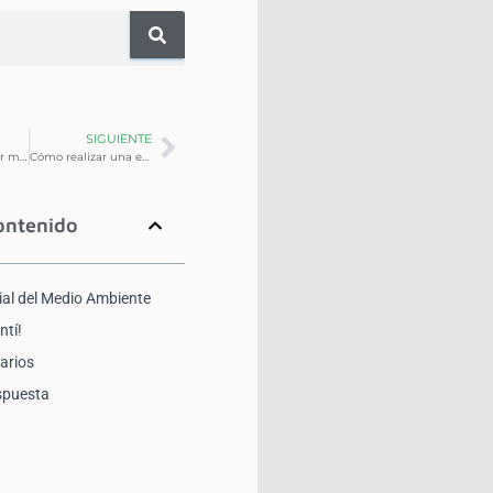
SIGUIENTE
5 formas para ser más eficiente con el seguimiento de flotas por GPS
Cómo realizar una evaluación de riesgos de la flota
ontenido
ial del Medio Ambiente
ntí!
arios
spuesta