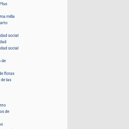
Plus
ima milla
parto
idad social
idad
idad social
s de
de flotas
 de las
nto
tos de
as