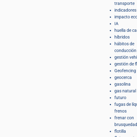
transporte
indicadores
impacto eco
IA
huella de c
híbridos
hábitos de
conducción
gestión veh
gestión de f
Geofencing
geocerca
gasolina
gas natural
futuro
fugas de líq
frenos
frenar con
brusqueda
flotilla