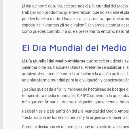
El día de hoy 5 de junio, celebramos el Día Mundial del Med
trabajar con productos que favorezcan que no se dañe el plan
pueden hacer a diario. Una de ellas es procurar que nuestro
especial te invitamos ¡di no al ralentí! Te vamos a contar de
cómo puedes contribuir a que a preservar tu entorno natural
El Día Mundial del Medi
El
Día Mundial del Medio Ambiente
que se celebra desde 19
calendario de las Naciones Unidas. Pretende sensibilizar a l
ambientales, intensificando la atención y la acción política
una plataforma mundial para la divulgación y concienciación
¿Sabías que cada año 13 millones de hectáreas de bosque de
temperatura media mundial es 0,85ºC superior a la que había
más que confirmar la urgente obligación que tenemos todos 
Pakistán es el país anfitrión del Día Mundial del Medio Ambie
“restauración de los ecosistemas” y la urgencia de hacer las
Como te decíamos en un principio, hay una serie de accione