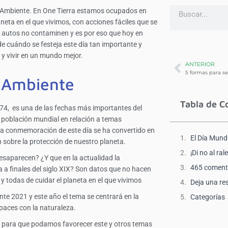
io Ambiente. En One Tierra estamos ocupados en
eta en el que vivimos, con acciones fáciles que se
s autos no contaminen y es por eso que hoy en
sde cuándo se festeja este día tan importante y
 y vivir en un mundo mejor.
ANTERIOR
o Ambiente
Tabla de C
74, es una de las fechas más importantes del
a población mundial en relación a temas
. La conmemoración de este día se ha convertido en
El Día Mund
 sobre la protección de nuestro planeta.
¡Di no al rale
saparecen? ¿Y que en la actualidad la
465 coment
 a finales del siglo XIX? Son datos que no hacen
y todas de cuidar el
planeta en el que vivimos
Deja una re
nte 2021 y este año el tema se centrará en la
Categorías
 paces con la naturaleza.
s para que podamos favorecer este y otros temas