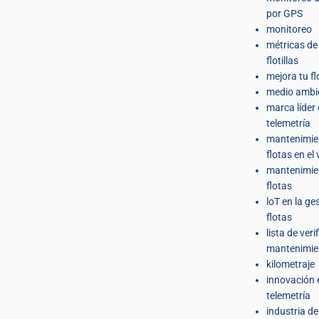
por GPS
monitoreo
métricas de
flotillas
mejora tu fl
medio ambi
marca líder
telemetría
mantenimie
flotas en el
mantenimie
flotas
loT en la ge
flotas
lista de veri
mantenimie
kilometraje
innovación 
telemetría
industria de