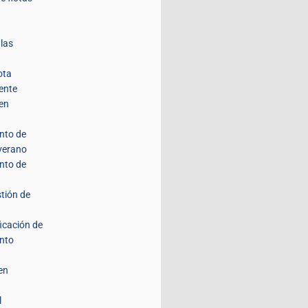
 las
ota
ente
 en
nto de
 verano
nto de
stión de
ficación de
nto
en
l