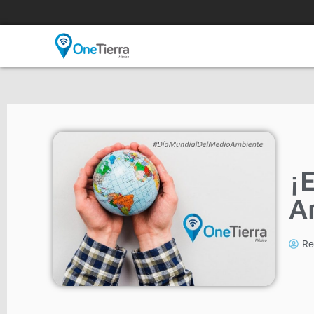
¡
A
Re