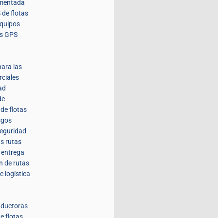
umentada
 de flotas
equipos
es GPS
para las
rciales
ad
de
de flotas
sgos
seguridad
us rutas
a entrega
n de rutas
e logística
nductoras
e flotas