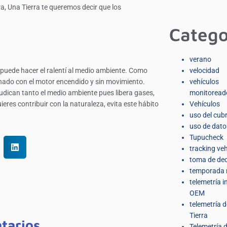
a, Una Tierra te queremos decir que los
Catego
verano
uede hacer el ralentí al medio ambiente. Como
velocidad
nado con el motor encendido y sin movimiento.
vehículos
dican tanto el medio ambiente pues libera gases,
monitoread
res contribuir con la naturaleza, evita este hábito
Vehículos
uso del cub
uso de dato
Tupucheck
tracking veh
toma de dec
temporada 
telemetría 
OEM
telemetría 
Tierra
tarios
Telemetría d