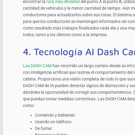
encontrar la
ruta más eficiente
del punto A al punto B, utili
cantidad de vehículos y la menor cantidad de tiempo. Aún me
conductores para actualizarlos sobre sus rutas. El sistem
para que los conductores se mantengan informados sin contr
como resultado más trabajos finalizados cada día y una mayor
todos, tanto a los clientes como a la empresa.
4. Tecnología AI Dash C
Las DASH CAM
han recorrido un largo camino desde su int
con inteligencia artificial que rastrea el comportamiento del
cabina. Proporciona una visión completa de todo lo que suced
DASH CAM de IA pueden detectar signos de distracción y som
dándoles la oportunidad de corregir sus comportamientos. Si 
que puedas tomar medidas correctivas. Las DASH CAM dete
como:
Comiendo y bebiendo
Usando un teléfono
De fumar
Bostezos o fatiga