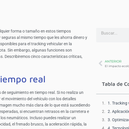
cualquier forma o tamaño en estos tiempos
y seguras al mismo tiempo que les ahorra dinero y
ponibles para el tracking vehicular en la
u flota. Sin embargo, algunas funciones son
. Describiremos cinco características críticas,
ANTERIOR
tiempo real
Tabla de C
 de seguimiento en tiempo real. Si no realiza un
 el movimiento del vehículo con los detalles
1. Tracking 
a imagen mucho más clara de lo que está sucediendo
 esperadas, si encuentran retrasos en la carretera e
2. Aplicació
 los neumáticos. Incluso puedes realizar un
3. Optimiza
dad, el frenado brusco, la aceleración rápida, la
4. Tecnolog