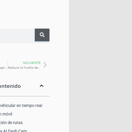
SIGUIENTE
El impacto ecológico del combustible
Reduce la huella de carbono de tu flota
ontenido
vehicular en tiempo real
n móvil
ción de rutas
ía AI Dash Cam