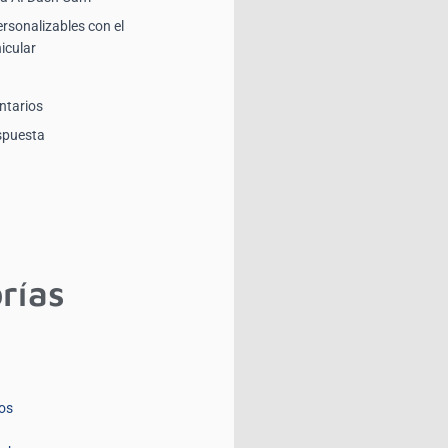
ersonalizables con el
icular
ntarios
spuesta
rías
os