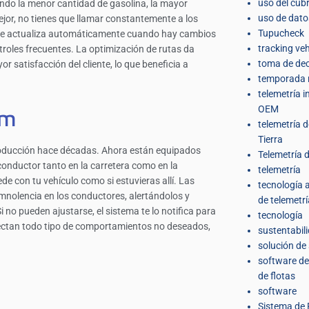
uso del cub
zando la menor cantidad de gasolina, la mayor
uso de dato
jor, no tienes que llamar constantemente a los
Tupucheck
a se actualiza automáticamente cuando hay cambios
tracking veh
oles frecuentes. La optimización de rutas da
toma de dec
 satisfacción del cliente, lo que beneficia a
temporada 
telemetría 
OEM
am
telemetría 
Tierra
roducción hace décadas. Ahora están equipados
Telemetría d
 conductor tanto en la carretera como en la
telemetría
e con tu vehículo como si estuvieras allí. Las
tecnología
nolencia en los conductores, alertándolos y
de telemetrí
no pueden ajustarse, el sistema te lo notifica para
tecnología
ctan todo tipo de comportamientos no deseados,
sustentabil
solución de
software de
de flotas
software
Sistema de 