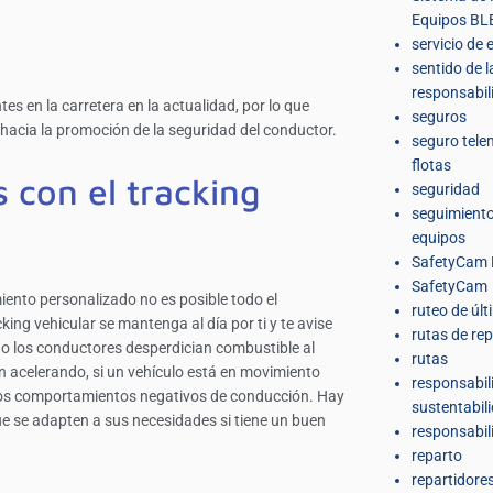
Equipos BL
servicio de 
sentido de l
responsabil
es en la carretera en la actualidad, por lo que
seguros
 hacia la promoción de la seguridad del conductor.
seguro tele
flotas
s con el tracking
seguridad
seguimiento
equipos
SafetyCam 
SafetyCam
iento personalizado no es posible todo el
ruteo de últ
king vehicular se mantenga al día por ti y te avise
rutas de re
o los conductores desperdician combustible al
rutas
án acelerando, si un vehículo está en movimiento
responsabil
ros comportamientos negativos de conducción. Hay
sustentabil
e se adapten a sus necesidades si tiene un buen
responsabil
reparto
repartidore