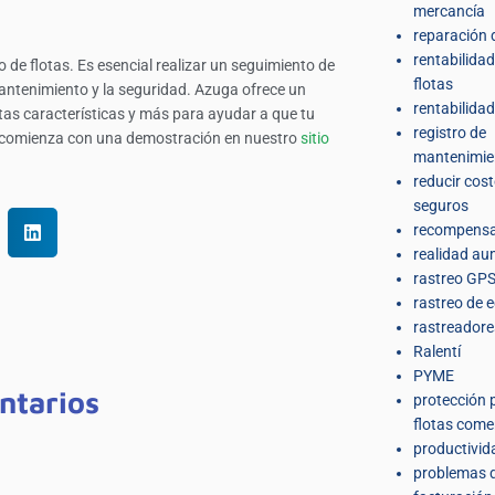
mercancía
reparación 
rentabilidad
 de flotas. Es esencial realizar un seguimiento de
flotas
mantenimiento y la seguridad. Azuga ofrece un
rentabilidad
tas características y más para ayudar a que tu
registro de
, comienza con una demostración en nuestro
sitio
mantenimie
reducir cos
seguros
recompens
realidad a
rastreo GPS
rastreo de 
rastreador
Ralentí
PYME
ntarios
protección 
flotas come
productivid
problemas 