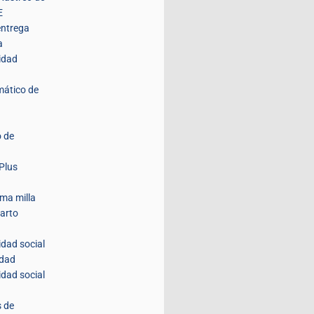
E
entrega
a
idad
mático de
 de
Plus
ima milla
parto
idad social
idad
idad social
s de