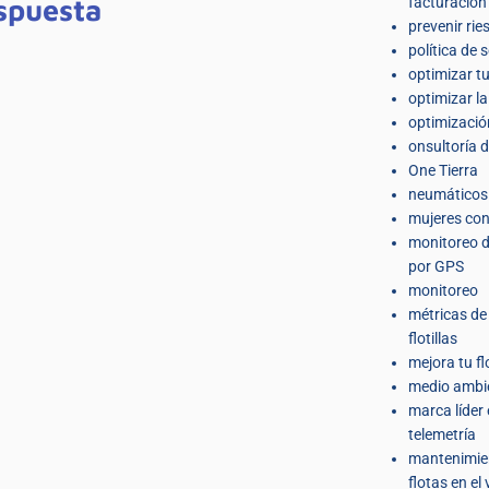
spuesta
facturación 
prevenir rie
política de 
optimizar t
optimizar l
optimizació
onsultoría d
One Tierra
neumáticos
mujeres co
monitoreo d
por GPS
monitoreo
métricas de
flotillas
mejora tu fl
medio ambi
marca líder
telemetría
mantenimie
flotas en el