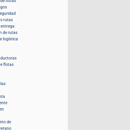
de flotas
sgos
seguridad
us rutas
a entrega
n de rutas
e logística
nductoras
e flotas
 las
ota
ente
 en
nto de
 verano