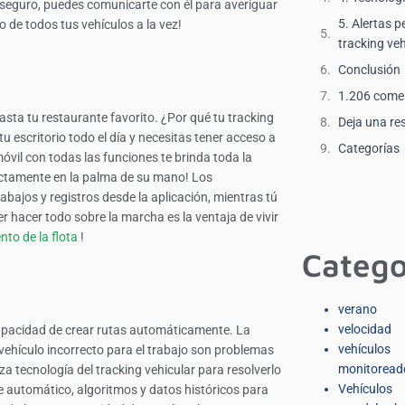
s seguro, puedes comunicarte con él para averiguar
5. Alertas p
o de todos tus vehículos a la vez!
tracking veh
Conclusión
1.206 come
asta tu restaurante favorito. ¿Por qué tu tracking
Deja una re
u escritorio todo el día y necesitas tener acceso a
Categorías
vil con todas las funciones te brinda toda la
rectamente en la palma de su mano! Los
bajos y registros desde la aplicación, mientras tú
r hacer todo sobre la marcha es la ventaja de vivir
nto de la flota
!
Catego
verano
velocidad
 capacidad de crear rutas automáticamente. La
vehículos
l vehículo incorrecto para el trabajo son problemas
monitoread
za tecnología del tracking vehicular para resolverlo
Vehículos
je automático, algoritmos y datos históricos para