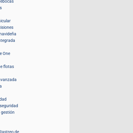
rebocas
s
icular
isiones
navideña
integrada
de One
e flotas
 avanzada
a
idad
 seguridad
 gestión
Rastreo de