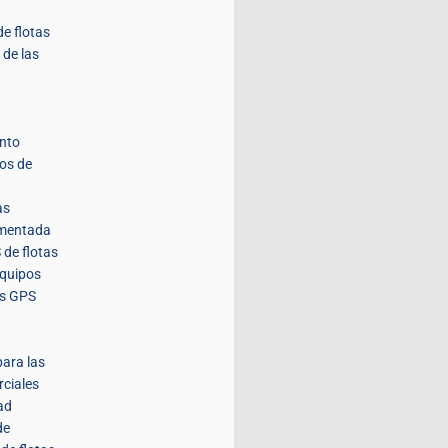
de flotas
 de las
nto
tos de
as
umentada
 de flotas
equipos
es GPS
para las
rciales
ad
de