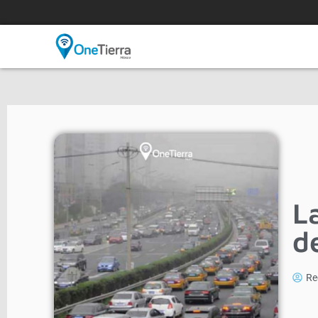
L
d
Re