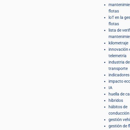
mantenimie
flotas
loT en la ge
flotas
lista de veri
mantenimie
kilometraje
innovación 
telemetría
industria de
transporte
indicadores
impacto eco
IA
huella de c
híbridos
hábitos de
conducción
gestión veh
gestión de f