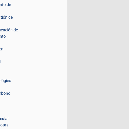
nto de
stión de
ficación de
nto
en
l
lógico
arbono
icular
lotas