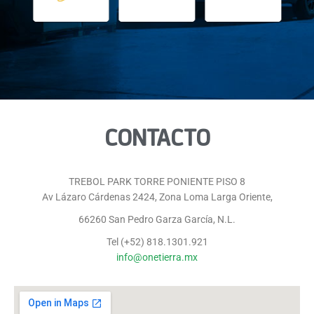
CONTACTO
TREBOL PARK TORRE PONIENTE PISO 8
Av Lázaro Cárdenas 2424, Zona Loma Larga Oriente,
66260 San Pedro Garza García, N.L.
Tel (+52) 818.1301.921
info@onetierra.mx