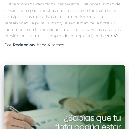
La temporada vacacional representa una oportunidad de
crecimiento para muchas empresas, pero también traen
consigo retos operativos que pueden impactar la
rentabilidad, la puntualidad y la seguridad de la flota. El
incremento en la movilidad, la variabilidad en las rutas y la
presión por cumplir tiempos de entrega exigen
Leer más
Por
Redacción
, hace
4 meses