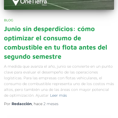
BLOG
Junio sin desperdicios: cómo
optimizar el consumo de
combustible en tu flota antes del
segundo semestre
A medida que avanza el año, junio se convierte en un punto
clave para evaluar el desempeño de las operaciones
logísticas. Para las empresas con flotas vehiculares, el
consumo de combustible representa uno de los costos más
altos, pero también una de las áreas con mayor potencial
de optimización. Ajustar
Leer más
Por
Redacción
, hace
2 meses