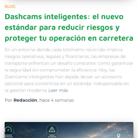
BLOG
Dashcams inteligentes: el nuevo
estándar para reducir riesgos y
proteger tu operación en carretera
En un entorno donde cada kilómetro recorrido implica
riesgos operativos, legales y financieros, las empresas de
transporte enfrentan un desafío constante: cómo garantizar
la seguridad sin comprometer la eficiencia. Hoy, las
Dashcams inteligentes han dejado de ser un accesorio
opcional para convertirse en un estándar indispensable en
la gestión moderna
Leer más
Por
Redacción
, hace
4 semanas