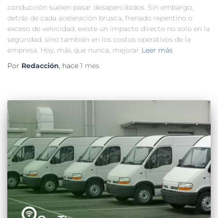
conducción suelen pasar desapercibidos. Sin embargo,
detrás de cada aceleración brusca, frenado repentino o
exceso de velocidad, existe un impacto directo no solo en la
seguridad, sino también en los costos operativos de la
empresa. Hoy, más que nunca, mejorar
Leer más
Por
Redacción
, hace
1 mes