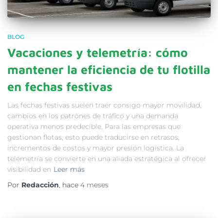
BLOG
Vacaciones y telemetría: cómo
mantener la eficiencia de tu flotilla
en fechas festivas
Las fechas festivas suelen traer consigo mayor movilidad,
cambios en los patrones de tráfico y una demanda
operativa menos predecible. Para las empresas que
gestionan flotas, esto puede traducirse en retrasos,
incrementos de costos y mayor presión logística. La
telemetría se convierte en una aliada estratégica al ofrecer
visibilidad en
Leer más
Por
Redacción
, hace
4 meses