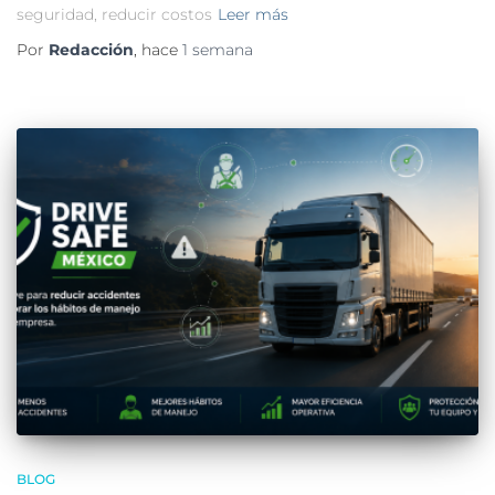
seguridad, reducir costos
Leer más
Por
Redacción
, hace
1 semana
BLOG