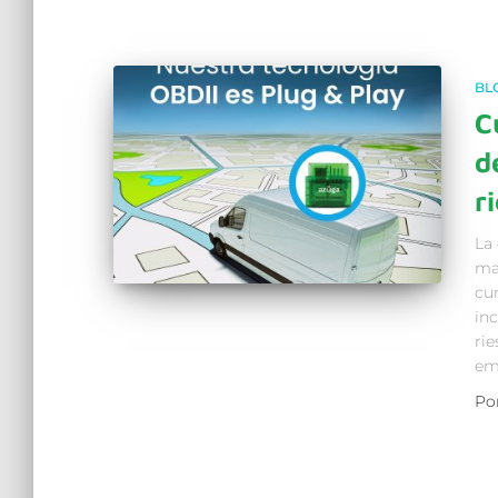
BL
C
d
r
La 
ma
cu
in
rie
em
Po