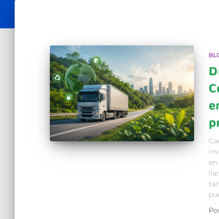
BL
D
C
e
p
Ca
inv
en 
ll
ta
pu
Po