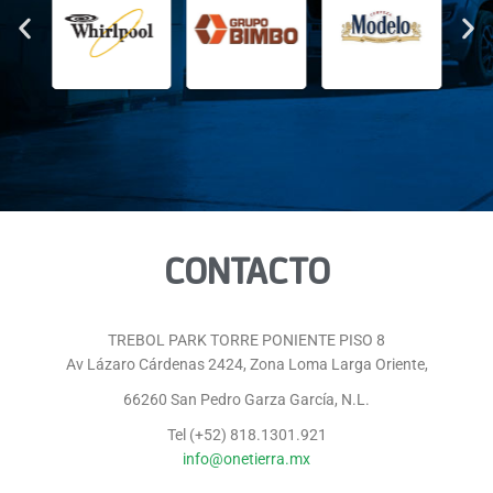
CONTACTO
TREBOL PARK TORRE PONIENTE PISO 8
Av Lázaro Cárdenas 2424, Zona Loma Larga Oriente,
66260 San Pedro Garza García, N.L.
Tel (+52) 818.1301.921
info@onetierra.mx