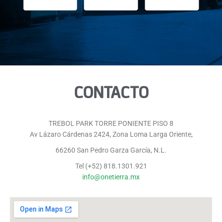
CONTACTO
TREBOL PARK TORRE PONIENTE PISO 8
Av Lázaro Cárdenas 2424, Zona Loma Larga Oriente,
66260 San Pedro Garza García, N.L.
Tel (+52) 818.1301.921
info@onetierra.mx