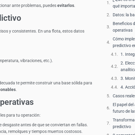
accionar ante problemas, puedes
evitarlos
.
qué importa 
Datos: la ba
dictivo
Beneficios d
operativas
cisos y consistentes. En una flota, estos datos
Cómo implem
predictivo e
1. Inte
peratura, vibraciones, etc.).
2. Elec
analític
3. Moni
decuada te permite construir una base sólida para
4. Acci
cionables
.
Casos reale
operativas
El papel del 
futuro de la
les para tu operación:
Transforma t
de desgaste antes de que se conviertan en fallas.
predictivo
cia, remolques y tiempos muertos costosos.