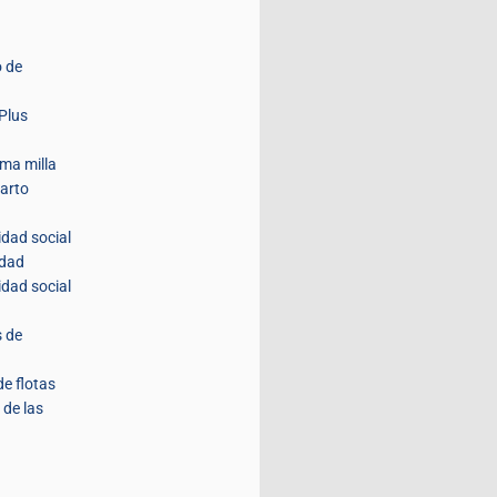
 de
Plus
ima milla
parto
idad social
idad
idad social
s de
de flotas
 de las