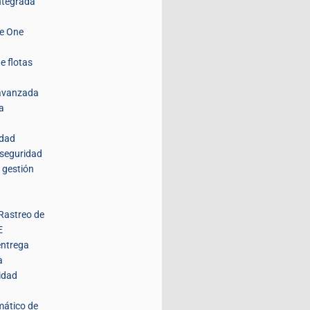
integrada
de One
e flotas
 avanzada
a
idad
 seguridad
 gestión
Rastreo de
E
entrega
a
idad
mático de