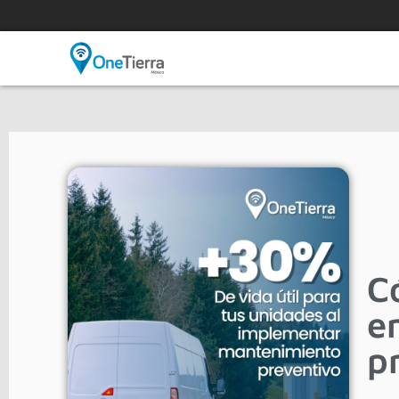
C
e
p