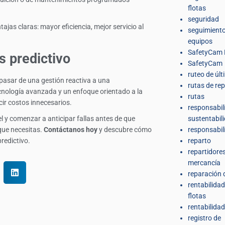
flotas
seguridad
jas claras: mayor eficiencia, mejor servicio al
seguimiento
equipos
SafetyCam 
s predictivo
SafetyCam
ruteo de últ
e pasar de una gestión reactiva a una
rutas de re
ecnología avanzada y un enfoque orientado a la
rutas
cir costos innecesarios.
responsabil
ivel y comenzar a anticipar fallas antes de que
sustentabil
 que necesitas.
Contáctanos hoy
y descubre cómo
responsabil
redictivo.
reparto
repartidore
mercancía
reparación 
rentabilidad
flotas
rentabilidad
registro de