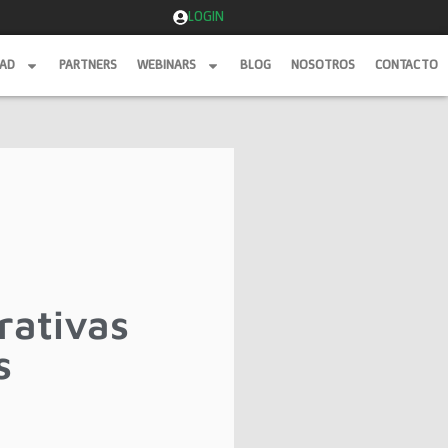
LOGIN
DAD
PARTNERS
WEBINARS
BLOG
NOSOTROS
CONTACTO
DAD
PARTNERS
WEBINARS
BLOG
NOSOTROS
CONTACTO
rativas
s