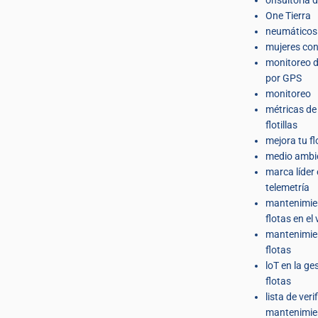
One Tierra
neumáticos
mujeres co
monitoreo d
por GPS
monitoreo
métricas de
flotillas
mejora tu fl
medio ambi
marca líder
telemetría
mantenimie
flotas en el
mantenimie
flotas
loT en la ge
flotas
lista de veri
mantenimie