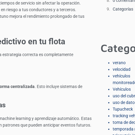
0 comentar
tiempos de servicio sin afectar la operación.
Categorías
 en riesgo a tus conductores y a terceros.
uno mejora el rendimiento prolongado de tus
ictivo en tu flota
Catego
 la estrategia correcta es completamente
verano
velocidad
vehículos
monitoread
forma centralizada
. Esto incluye sistemas de
Vehículos
uso del cub
uso de dato
as
Tupucheck
tracking veh
 machine learning y aprendizaje automático. Estas
toma de dec
en patrones que pueden anticipar eventos futuros.
temporada 