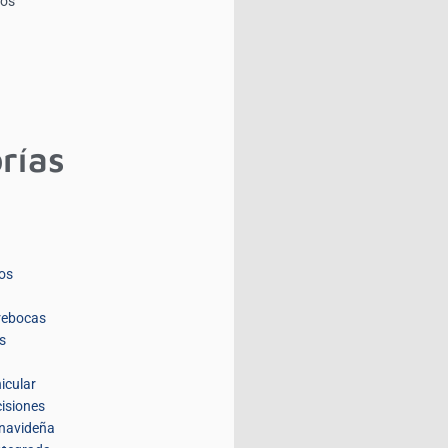
ios
rías
os
rebocas
s
icular
isiones
navideña