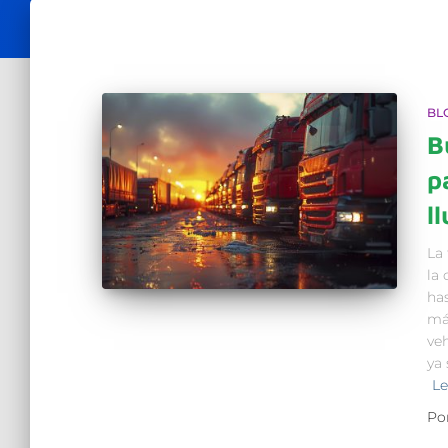
BL
B
p
l
La 
la 
ha
má
ve
ya 
Le
Po