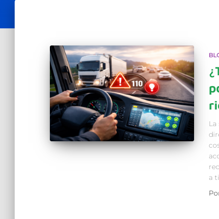
BL
¿
p
r
La 
di
co
acc
rec
a 
Po