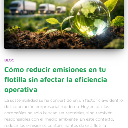
BLOG
Cómo reducir emisiones en tu
flotilla sin afectar la eficiencia
operativa
La sostenibilidad se ha convertido en un factor clave dentro
de la operación empresarial moderna. Hoy en día, las
compañías no solo buscan ser rentables, sino también
responsables con el medio ambiente. En este contexto,
reducir las emisiones contaminantes de una flotilla