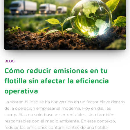
BLOG
Cómo reducir emisiones en tu
flotilla sin afectar la eficiencia
operativa
La sostenibilidad se ha convertido en un factor clave dentro
de la operación empresarial moderna. Hoy en día, las
compañías no solo buscan ser rentables, sino también
responsables con el medio ambiente. En este contexto,
reducir las emisiones contaminantes de una flotilla