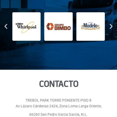
CONTACTO
TREBOL PARK TORRE PONIENTE PISO 8
Av Lázaro Cárdenas 2424, Zona Loma Larga Oriente,
66260 San Pedro Garza García, N.L.