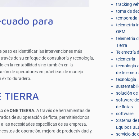
tracking veh
toma de dec
decuado para
temporada 
telemetría 
OEM
s
telemetría 
Tierra
 paso es identificar las intervenciones más
Telemetría d
 través de su enfoque de consultoría y tecnología,
telemetría
 en la rentabilidad sino también en la
tecnología
mación de operadores en prácticas de manejo
de telemetrí
n éxito duradero.
tecnología
sustentabil
E TIERRA
solución de
software de
de flotas
so de
ONE TIERRA
. A través de herramientas de
software
rados de su operación de flota, permitiéndonos
Sistema de 
s a las necesidades específicas de su empresa.
Equipos BL
 costos de operación, mejora de productividad y,
servicio de 