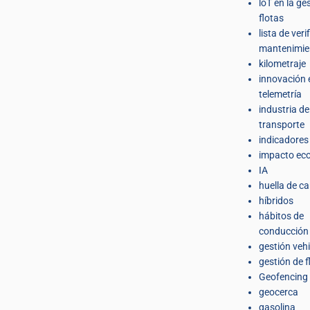
loT en la ge
flotas
lista de veri
mantenimie
kilometraje
innovación 
telemetría
industria de
transporte
indicadores
impacto eco
IA
huella de c
híbridos
hábitos de
conducción
gestión veh
gestión de f
Geofencing
geocerca
gasolina