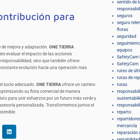
sentido de l
responsabil
ontribución para
seguros
seguro tele
s
flotas
seguridad
seguimiento
e de mejora y adaptación.
ONE TIERRA
equipos
te evaluar el impacto de las acciones
SafetyCam 
 responsabilidad, sino que también ofrece
SafetyCam
a constante evolución hacia una operación más
ruteo de últ
rutas de re
 el socio adecuado.
ONE TIERRA
ofrece un camino
rutas
, optimizando su flota comercial de manera
responsabil
listo para unir esfuerzos por un futuro más verde y
sustentabil
 asesoría personalizada. Transformemos juntos el
responsabil
stenible.
reparto
repartidore
mercancía
reparación 
rentabilidad