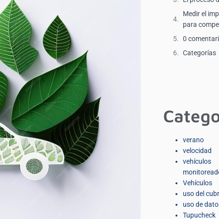
Medir el im
para compen
0 comentar
Categorías
Catego
verano
velocidad
vehículos
monitoread
Vehículos
uso del cub
uso de dato
Tupucheck