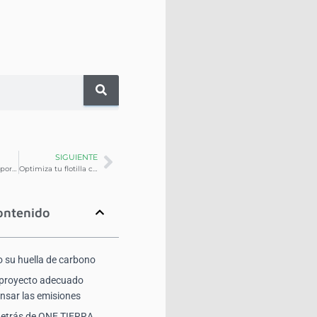
SIGUIENTE
Análisis del comportamiento del conductor: Mejora la seguridad y la eficiencia de la flota
Optimiza tu flotilla con consultoría experta: Gestión vehicular en ONE TIERRA
ontenido
 su huella de carbono
l proyecto adecuado
sar las emisiones
detrás de ONE TIERRA