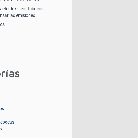
pacto de su contribución
sar las emisiones
ios
rías
os
rebocas
s