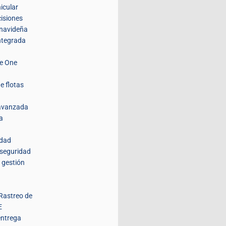
icular
isiones
navideña
integrada
de One
e flotas
 avanzada
a
idad
 seguridad
 gestión
Rastreo de
E
entrega