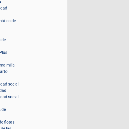
a
idad
mático de
 de
Plus
ima milla
parto
idad social
idad
idad social
s de
de flotas
 de las