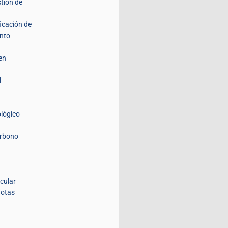
stión de
ficación de
nto
en
l
lógico
arbono
icular
lotas