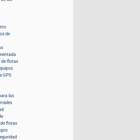
nto
tos de
as
umentada
 de flotas
equipos
es GPS
para las
rciales
ad
de
de flotas
sgos
seguridad