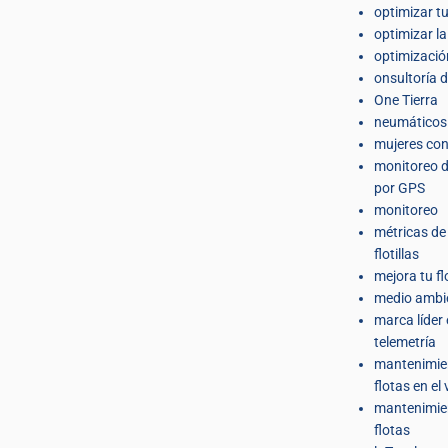
optimizar t
optimizar l
optimizació
onsultoría d
One Tierra
neumáticos
mujeres co
monitoreo d
por GPS
monitoreo
métricas de
flotillas
mejora tu fl
medio ambi
marca líder
telemetría
mantenimie
flotas en el
mantenimie
flotas