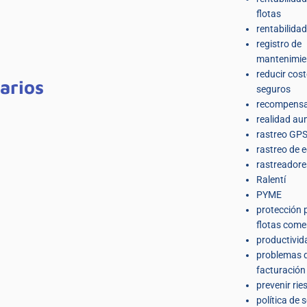
flotas
rentabilidad
registro de
mantenimie
reducir cos
arios
seguros
recompens
realidad a
rastreo GPS
rastreo de 
rastreador
Ralentí
PYME
protección 
flotas come
productivid
problemas 
facturación 
prevenir rie
política de 