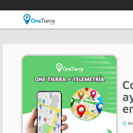
C
a
e
Re