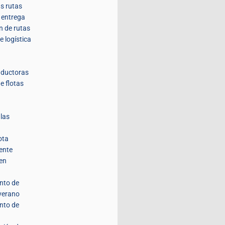
us rutas
a entrega
n de rutas
e logística
nductoras
e flotas
 las
ota
ente
 en
nto de
 verano
nto de