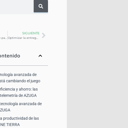
SIGUIENTE
Telemetría: Clave para minimizar accidentes viales de flotillas comerciales
Optimizar la entrega: Reduce kilómetros en la distribución de última milla
ontenido
nología avanzada de
está cambiando el juego
ficiencia y ahorro: las
a telemetría de AZUGA
tecnología avanzada de
 AZUGA
la productividad de las
 ONE TIERRA