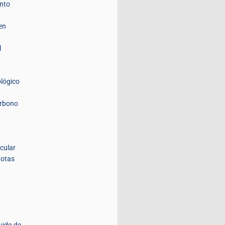
nto
en
l
lógico
arbono
icular
lotas