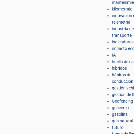
mantenimie
kilometraje
innovación 
telemetría
industria de
transporte
indicadores
impacto eco
IA
huella de c
híbridos
hábitos de
conducción
gestión veh
gestión de f
Geofencing
geocerca
gasolina
gas natural
futuro