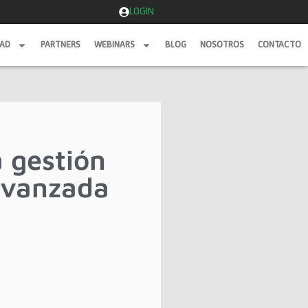
LOGIN
DAD
PARTNERS
WEBINARS
BLOG
NOSOTROS
CONTACTO
DAD
PARTNERS
WEBINARS
BLOG
NOSOTROS
CONTACTO
 gestión
 avanzada