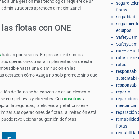
hacia una gestión más tecnológica requiere de un
seguro tele
 administradores aprenden a maximizar el
flotas
seguridad
seguimiento
 las flotas con ONE
equipos
SafetyCam 
SafetyCam
ruteo de últ
A
hablan por sí solos. Empresas de distintos
rutas de re
sus operaciones tras la implementación de esta
rutas
ombustible hasta una disminución en las
responsabil
idas destacan cómo Azuga no solo promete sino que
sustentabil
responsabil
stión de flotas se ha convertido en un elemento
reparto
e competitivas y eficientes. Con
nosotros
la
repartidore
rar la seguridad, la eficiencia y el ahorro en el
mercancía
mizar sus operaciones de flotas, la invitación está
reparación 
puede revolucionar su gestión de flotas.
rentabilidad
flotas
rentabilidad