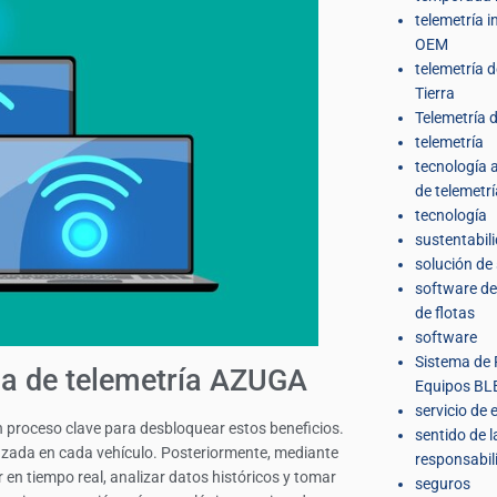
telemetría 
OEM
telemetría 
Tierra
Telemetría d
telemetría
tecnología
de telemetrí
tecnología
sustentabil
solución de
software de
de flotas
software
Sistema de 
da de telemetría AZUGA
Equipos BL
servicio de 
n proceso clave para desbloquear estos beneficios.
sentido de l
vanzada en cada vehículo. Posteriormente, mediante
responsabil
en tiempo real, analizar datos históricos y tomar
seguros