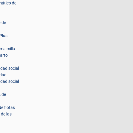
mático de
 de
Plus
ima milla
parto
idad social
idad
idad social
s de
de flotas
 de las