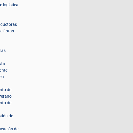
e logística
nductoras
e flotas
 las
ota
ente
 en
nto de
 verano
nto de
stión de
ficación de