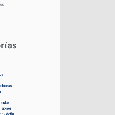
ios
rías
os
rebocas
s
icular
isiones
navideña