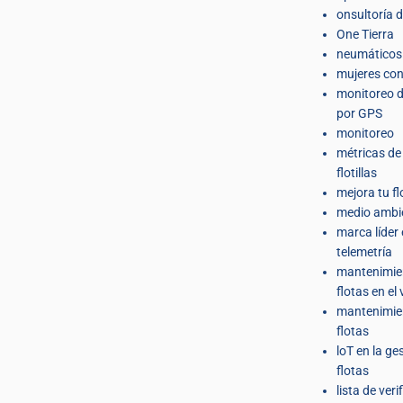
onsultoría d
One Tierra
neumáticos
mujeres co
monitoreo d
por GPS
monitoreo
métricas de
flotillas
mejora tu fl
medio ambi
marca líder
telemetría
mantenimie
flotas en el
mantenimie
flotas
loT en la ge
flotas
lista de veri