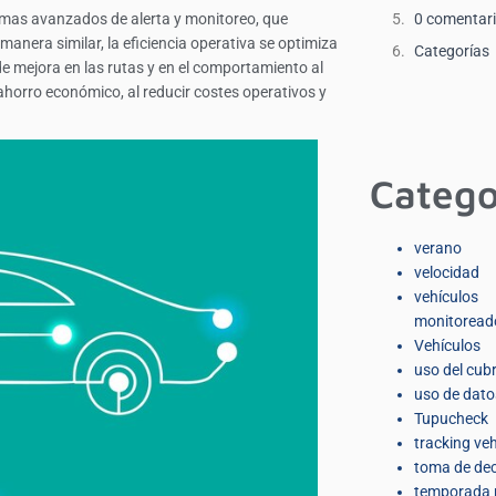
mas avanzados de alerta y monitoreo, que
0 comentar
anera similar, la eficiencia operativa se optimiza
Categorías
de mejora en las rutas y en el comportamiento al
 ahorro económico, al reducir costes operativos y
Catego
verano
velocidad
vehículos
monitoread
Vehículos
uso del cub
uso de dato
Tupucheck
tracking veh
toma de dec
temporada 