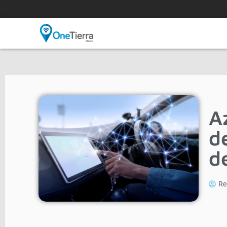
A
d
d
Re