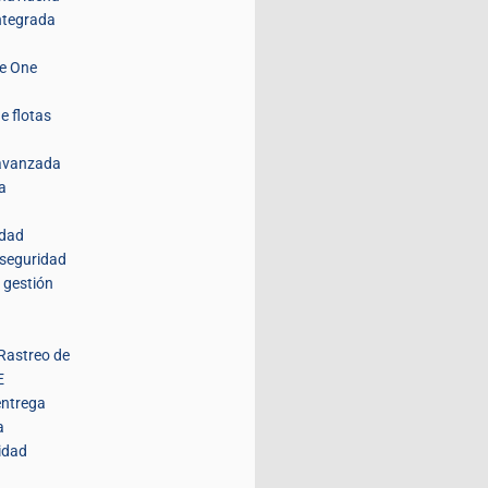
integrada
de One
e flotas
 avanzada
a
idad
 seguridad
 gestión
Rastreo de
E
entrega
a
idad