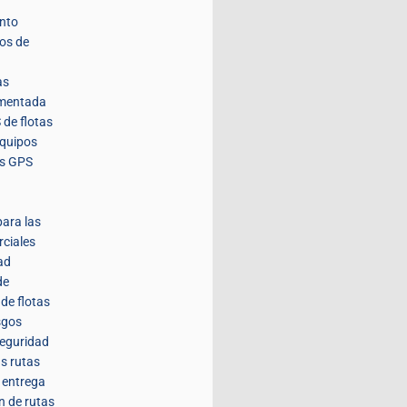
nto
tos de
as
umentada
 de flotas
equipos
es GPS
para las
rciales
ad
de
de flotas
sgos
seguridad
us rutas
a entrega
n de rutas