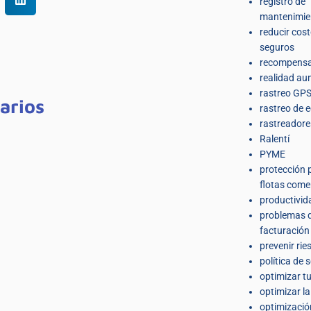
registro de
mantenimie
reducir cos
seguros
recompens
realidad a
rastreo GPS
arios
rastreo de 
rastreador
Ralentí
PYME
protección 
flotas come
productivid
problemas 
facturación 
prevenir rie
política de 
optimizar t
optimizar l
optimizació