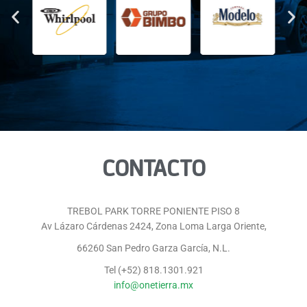
CONTACTO
TREBOL PARK TORRE PONIENTE PISO 8
Av Lázaro Cárdenas 2424, Zona Loma Larga Oriente,
66260 San Pedro Garza García, N.L.
Tel (+52) 818.1301.921
info@onetierra.mx