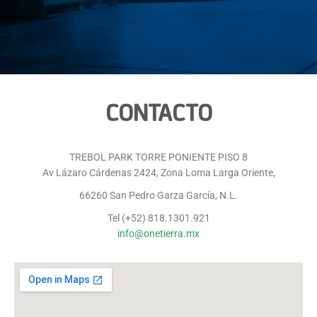
CONTACTO
TREBOL PARK TORRE PONIENTE PISO 8
Av Lázaro Cárdenas 2424, Zona Loma Larga Oriente,
66260 San Pedro Garza García, N.L.
Tel (+52) 818.1301.921
info@onetierra.mx