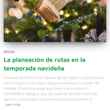
AZUGA
La planeación de rutas en la
temporada navideña
Empieza diciembre, los deseos de los regalos y las cartas a
Santa Claus y a los Reyes Magos empiezan a inundar las
tiendas. El enorme auge que tiene hoy en día el E-
COMMERCE obliga a que las cadenas de suministro se
agilicen y que todos los procesos logísticos estén al
Leer más