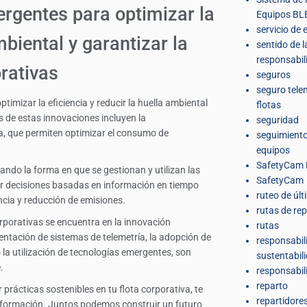
rgentes para optimizar la
Equipos BL
servicio de 
mbiental y garantizar la
sentido de l
responsabil
orativas
seguros
seguro tele
mizar la eficiencia y reducir la huella ambiental
flotas
s de estas innovaciones incluyen la
seguridad
ía, que permiten optimizar el consumo de
seguimiento
equipos
SafetyCam 
ando la forma en que se gestionan y utilizan las
SafetyCam
ar decisiones basadas en información en tiempo
ruteo de últ
encia y reducción de emisiones.
rutas de re
corporativas se encuentra en la innovación
rutas
entación de sistemas de telemetría, la adopción de
responsabil
 la utilización de tecnologías emergentes, son
sustentabil
.
responsabil
reparto
rácticas sostenibles en tu flota corporativa, te
repartidore
formación. Juntos podemos construir un futuro