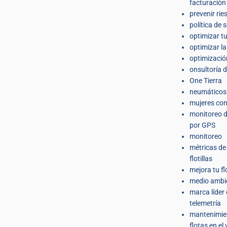
facturación 
prevenir rie
política de 
optimizar t
optimizar l
optimizació
onsultoría d
One Tierra
neumáticos
mujeres co
monitoreo d
por GPS
monitoreo
métricas de
flotillas
mejora tu fl
medio ambi
marca líder
telemetría
mantenimie
flotas en el