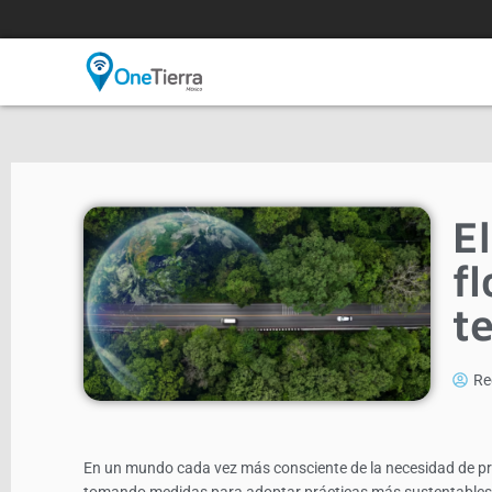
E
f
t
Re
En un mundo cada vez más consciente de la necesidad de pr