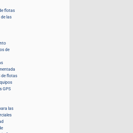
de flotas
 de las
nto
tos de
as
umentada
 de flotas
equipos
es GPS
para las
rciales
ad
de