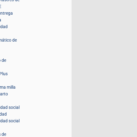
E
entrega
a
idad
mático de
 de
Plus
ima milla
parto
idad social
idad
idad social
s de