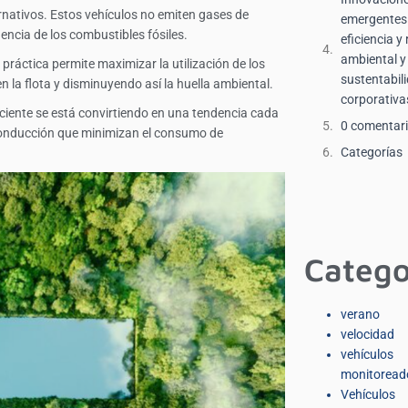
ernativos. Estos vehículos no emiten gases de
emergentes 
encia de los combustibles fósiles.
eficiencia y 
ambiental y 
práctica permite maximizar la utilización de los
sustentabili
 la flota y disminuyendo así la huella ambiental.
corporativa
iente se está convirtiendo en una tendencia cada
0 comentar
onducción que minimizan el consumo de
Categorías
Catego
verano
velocidad
vehículos
monitoread
Vehículos