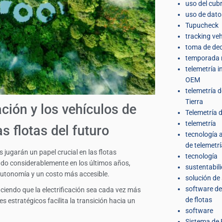
uso del cub
uso de dato
Tupucheck
tracking veh
toma de dec
temporada 
telemetría 
OEM
telemetría 
Tierra
ación y los vehículos de
Telemetría d
telemetría
s flotas del futuro
tecnología
de telemetrí
s jugarán un papel crucial en las flotas
tecnología
ado considerablemente en los últimos años,
sustentabil
autonomía y un costo más accesible.
solución de
software de
ciendo que la electrificación sea cada vez más
de flotas
s estratégicos facilita la transición hacia un
software
Sistema de 