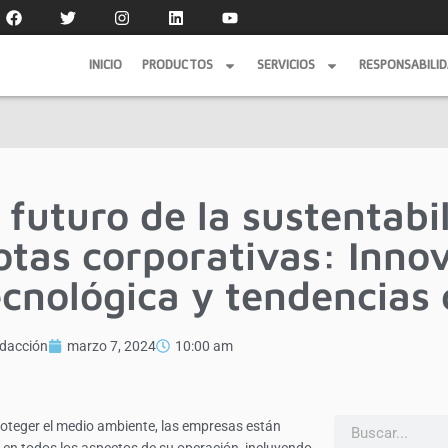
INICIO
PRODUCTOS
SERVICIOS
RESPONSABILI
INICIO
PRODUCTOS
SERVICIOS
RESPONSABILI
l futuro de la sustentabi
lotas corporativas: Inno
ecnológica y tendencias 
dacción
marzo 7, 2024
10:00 am
oteger el medio ambiente, las empresas están