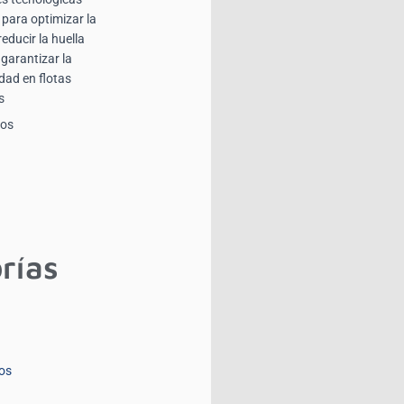
para optimizar la
reducir la huella
garantizar la
dad en flotas
s
ios
rías
os