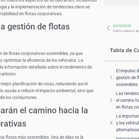
n todos los aspectos de su operación, incluyendo
ogía y la implementación de tendencias clave se
tabilidad en flotas corporativas.
la gestión de flotas
ANTERIOR
Tabla de C
 de flotas corporativas sostenibles, ya que
 optimizar la eficiencia de los vehículos. La
da información detallada sobre el rendimiento de
El impulso d
 carbono.
gestión de f
mejor planificación de rutas, reduciendo así el
sostenibles
lo ayuda a reducir el impacto ambiental, sino que
Las tendenc
 de los conductores.
el camino ha
en flotas c
arán el camino hacia la
La importanc
orativas
y los vehíc
alternativos
a flotas más sostenibles. Una de ellas es la
Innovacione