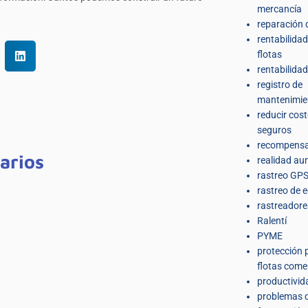
mercancía
reparación 
rentabilidad
flotas
rentabilidad
registro de
mantenimie
reducir cos
seguros
recompens
arios
realidad a
rastreo GPS
rastreo de 
rastreador
Ralentí
PYME
protección 
flotas come
productivid
problemas 