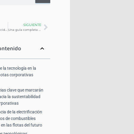
SIGUIENTE
Cómo reducir accidentes y mejorar la seguridad en flotillas con las Dashcam
Una guía completa para la comprensión de las causas de los accidentes de flotas
ontenido
e la tecnología en la
lotas corporativas
ias clave que marcarán
cia la sustentabilidad
orporativas
ia de la electrificación
ulos de combustibles
 en las flotas del futuro
s tecnológicas