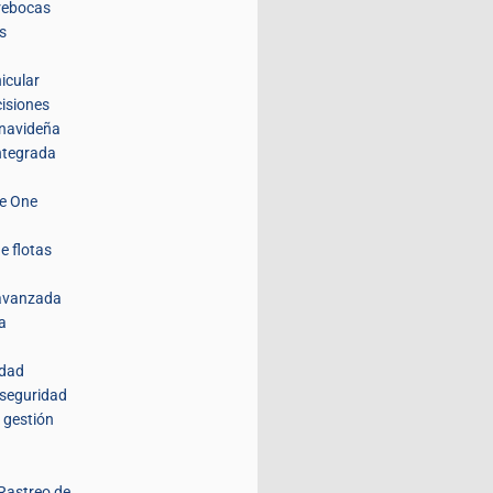
rebocas
s
icular
isiones
navideña
integrada
de One
e flotas
 avanzada
a
idad
 seguridad
 gestión
Rastreo de