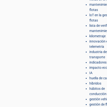
mantenimie
flotas
loT en la ge
flotas
lista de veri
mantenimie
kilometraje
innovación 
telemetría
industria de
transporte
indicadores
impacto eco
IA
huella de c
híbridos
hábitos de
conducción
gestión veh
gestión de f