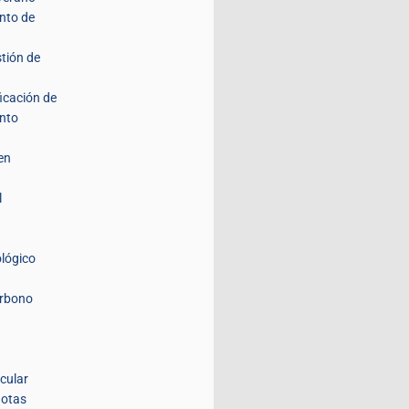
nto de
stión de
ficación de
nto
en
l
lógico
arbono
icular
lotas