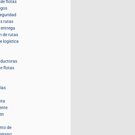
de flotas
sgos
seguridad
us rutas
a entrega
n de rutas
e logística
nductoras
e flotas
 las
ota
ente
 en
nto de
 verano