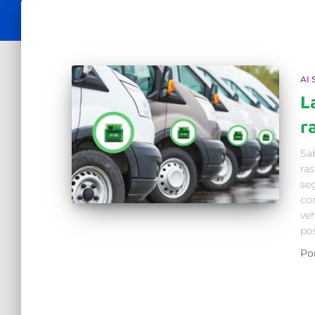
AI
L
r
Sa
ras
se
co
veh
pos
Po