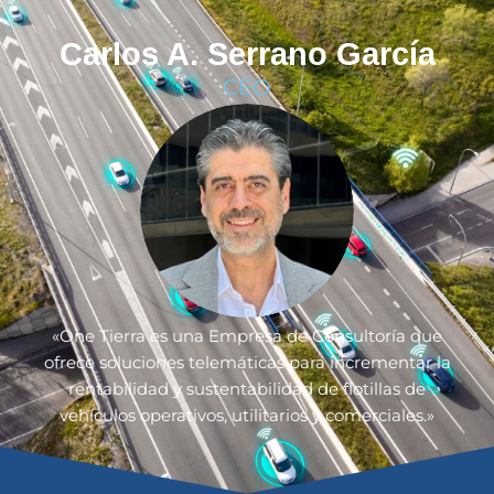
Carlos A. Serrano García
CEO
«One Tierra es una Empresa de Consultoría que
ofrece soluciones telemáticas para incrementar la
rentabilidad y sustentabilidad de flotillas de
vehículos operativos, utilitarios y comerciales.»